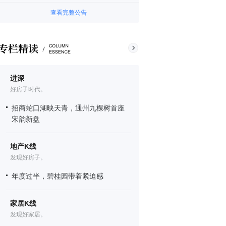
查看完整公告
进深
好房子时代。
招商蛇口湖映天青，通州九棵树首座
宋韵新盘
地产K线
发现好房子。
年度过半，碧桂园带着紧迫感
家居K线
发现好家居。