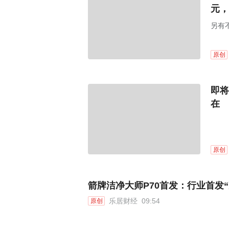
元，
另有
原创
即将
在
原创
箭牌洁净大师P70首发：行业首发
乐居财经
09:54
原创