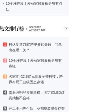
10个涨停板！爱丽家居股价走势有点
狂
科达制造75亿跨境并购失败，问题
1
出在哪一关？
10个涨停板！爱丽家居股价走势有
2
点狂
名家汇拟2.6亿元参股至誉科技，跨
3
界布局工业级固态存储
贵派照明登质量黑榜，固定式LED灯
4
具抽检不合格
开工不用先付款，圣都整装资金存管
5