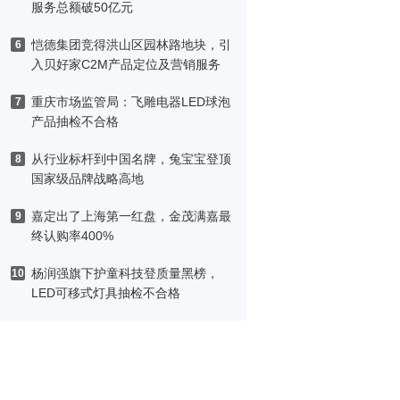
服务总额破50亿元
恺德集团竞得洪山区园林路地块，引
6
入贝好家C2M产品定位及营销服务
重庆市场监管局：飞雕电器LED球泡
7
产品抽检不合格
从行业标杆到中国名牌，兔宝宝登顶
8
国家级品牌战略高地
嘉定出了上海第一红盘，金茂满嘉最
9
终认购率400%
杨润强旗下护童科技登质量黑榜，
10
LED可移式灯具抽检不合格