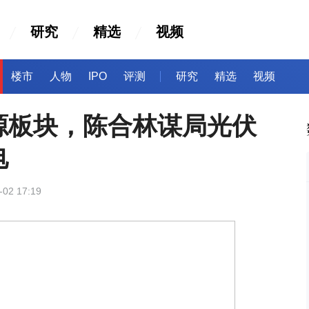
研究
精选
视频
楼市
人物
IPO
评测
研究
精选
视频
源板块，陈合林谋局光伏
电
-02 17:19