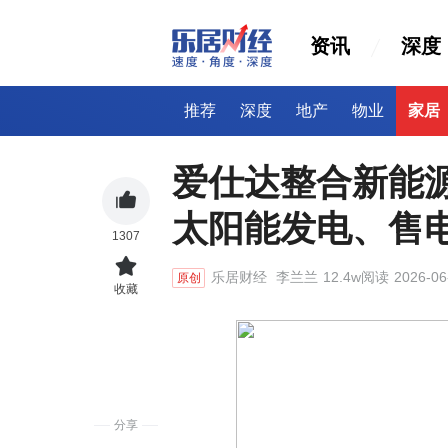
资讯
深度
推荐
深度
地产
物业
家居
爱仕达整合新能
太阳能发电、售
1307
乐居财经
李兰兰
12.4w阅读
2026-06
原创
收藏
分享