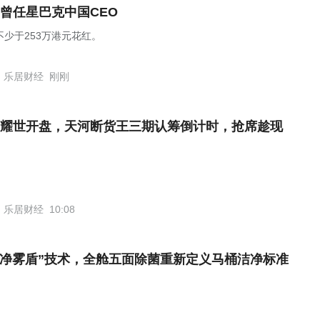
曾任星巴克中国CEO
不少于253万港元花红。
乐居财经
刚刚
耀世开盘，天河断货王三期认筹倒计时，抢席趁现
乐居财经
10:08
“净雾盾”技术，全舱五面除菌重新定义马桶洁净标准