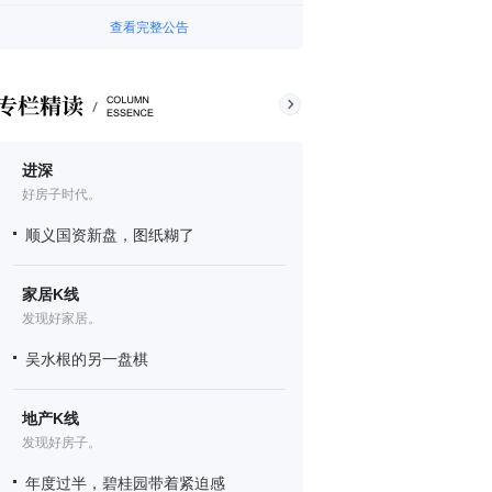
查看完整公告
进深
好房子时代。
顺义国资新盘，图纸糊了
家居K线
发现好家居。
吴水根的另一盘棋
地产K线
发现好房子。
年度过半，碧桂园带着紧迫感