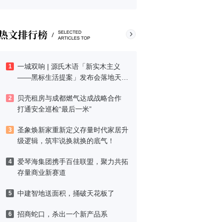
一城双响 | 源氏木语「新实木主义
1
——黑标生活提案」发布会落地天
津，黑标旗舰店盛大启幕
贝壳租房与成都燃气达成战略合作
2
打通安全巡检“最后一米”
圣象焕新家重新定义存量时代家居升
3
级逻辑，筑牢说换就换的底气！
爱琴海集团携手百佳联盟，聚力共拓
4
存量商业新赛道
中建智地送面积，捅破天花板了
5
招商蛇口，杀出一个新产品系
6