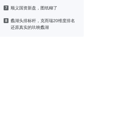
顺义国资新盘，图纸糊了
7
蠡湖头排标杆，克而瑞20维度排名
8
还原真实的玖映蠡湖