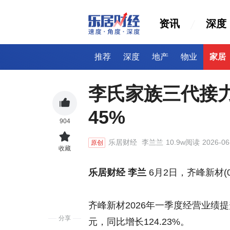
资讯
深度
推荐
深度
地产
物业
家居
李氏家族三代接
45%
904
乐居财经
李兰兰
10.9w阅读
2026-06
原创
收藏
乐居财经 李兰
6月2日，齐峰新材(0
齐峰新材2026年一季度经营业绩提
分享
元，同比增长124.23%。