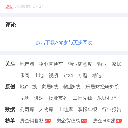
乐居财经
07-27
原创
评论
点击下载App参与更多互动
关注
地产圈
物业直通车
物业满意度
物业
家居
乐商
土地
视频
7*24
专题
精选
原创
地产k线
家居k线
物业k线
乐居财经研究院
见地
进深
物业英雄
工匠先锋
乐财札记
数据
公司库
人物库
土地库
季报年报
行业报告
榜单
房企销售榜
房企货值榜
房企500强