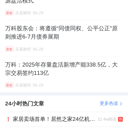
源盘活模式
乐居财经
05-29
原创
万科股东会：将遵循“同债同权、公平公正”原
则推进6-7月债券展期
乐居财经
05-29
原创
万科：2025年存量盘活新增产能338.5亿，大
宗交易签约113亿
乐居财经
05-29
原创
24小时热门文章
更多热读
家居卖场首单！居然之家24亿机构间REITs获深交所无异议函
11.4w阅读
热