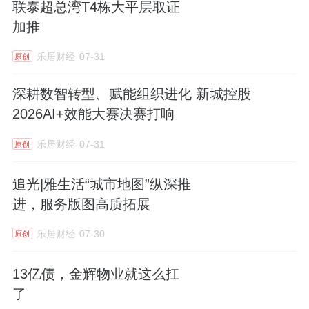
联泰超总湾T4栋大平层取证
加推
乐居财经
07-31
原创
深耕数智转型、赋能组织进化 新城控股
2026AI+效能大赛决赛打响
乐居财经
07-31
原创
追光|雅生活“城市地图”纵深推
进，服务版图高质拓展
乐居财经
07-30
原创
13亿债，金辉物业就这么扛
了