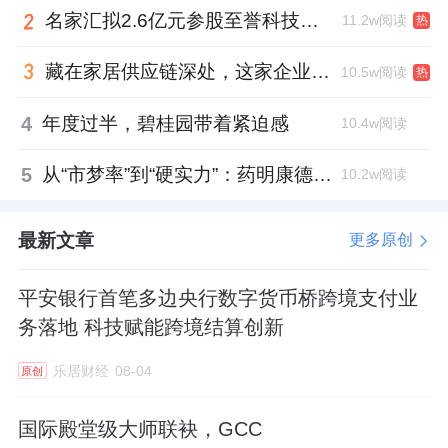
名家汇拟2.6亿元参股至誉科技，跨界布局工业级固态存储
11.2w阅读
热
藏在家居供应链深处，这家企业正在悄悄转型
10.5w阅读
热
4
年度过半，碧桂园带着紧迫感
10.4w阅读
5
从“市梦率”到“硬实力”：药明康德如何用业绩填平2021年估值鸿沟？
10.2w阅读
最新文章
更多原创
平安银行首笔多边央行数字货币桥跨境支付业
务落地 科技赋能跨境结算创新
乐居财经
08-04
原创
国际殿堂级大师联袂，GCC