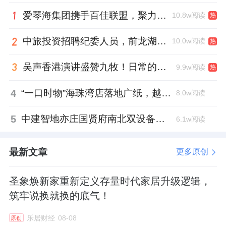
爱琴海集团携手百佳联盟，聚力共拓存量商业新赛道
10.8w阅读
热
中旅投资招聘纪委人员，前龙湖副总裁胡若翔掌舵
10.0w阅读
热
吴声香港演讲盛赞九牧！日常的小锚点变成科技突破点！
9.9w阅读
热
4
“一口时物”海珠湾店落地广纸，越秀地产以“新鲜现制”商业新场景打造社区高品质生活
8.0w阅读
5
中建智地亦庄国贤府南北双设备平台，得房率创区域新高
6.1w阅读
最新文章
更多原创
圣象焕新家重新定义存量时代家居升级逻辑，
筑牢说换就换的底气！
乐居财经
08-08
原创