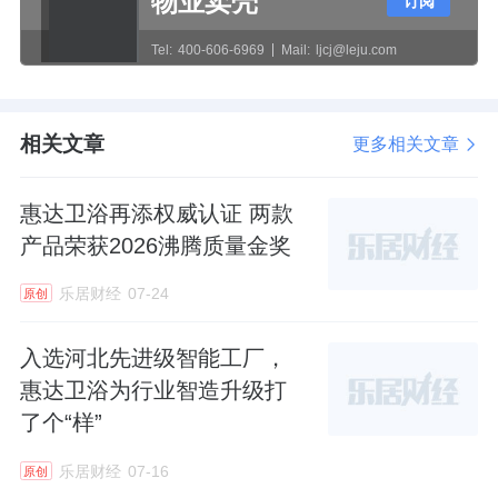
物业卖壳
订阅
惠达卫浴相关负责人表示，本次荣誉是企业持
Tel:
400-606-6969
Mail:
ljcj@leju.com
续坚持绿色科创的阶段性成果，未来惠达将持
续依托获奖项目技术底座，深化绿色陶瓷标准
迭代、低碳新材料研发、固废资源化技术升
相关文章
更多相关文章
级，持续推动技术成果全行业普惠落地。一方
面面向终端消费持续迭代健康、节水、低碳的
惠达卫浴再添权威认证 两款
高品质卫浴产品，另一方面依托自身优势，助
产品荣获2026沸腾质量金奖
推国内陶瓷卫浴全产业链加速淘汰高耗能落后
乐居财经
07-24
原创
工艺，以科技创新助力中国陶瓷产业高质量绿
色转型，践行行业双碳发展使命。
入选河北先进级智能工厂，
惠达卫浴为行业智造升级打
了个“样”
乐居财经
07-16
原创