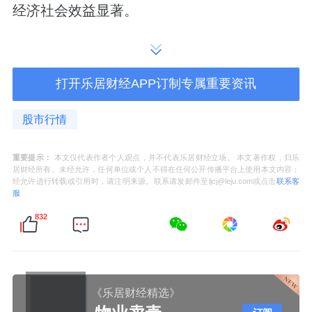
经济社会效益显著。
创新驱动持续引领行业高质量发展
有着44年发展的卫浴行业领军品牌，惠达卫浴
打开乐居财经APP订制专属重要资讯
自1982年创立以来始终以标准创新、绿色智造
股市行情
为核心发展主线，累计牵头或参与超30项国家
及行业标准制定，是国内卫浴行业首批国家级
重要提示：
本文仅代表作者个人观点，并不代表乐居财经立场。 本文著作权，归乐
居财经所有。未经允许，任何单位或个人不得在任何公开传播平台上使用本文内容；
绿色工厂、节水陶瓷定点生产企业，连续多年
经允许进行转载或引用时，请注明来源。联系请发邮件至ljcj@leju.com或点击
联系客
服
入选商务部绿色制造优秀案例、获评年度低碳
832
榜样企业，也是国内率先披露ESG可持续发展
报告的陶瓷卫浴企业，常年通过窑炉余热回
收、坯体轻量化、湿修湿擦工艺改造、绿电采
购等多元举措稳步推进厂区低碳升级。
《乐居财经精选》