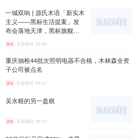
一城双响 | 源氏木语「新实木
主义——黑标生活提案」发
布会落地天津，黑标旗舰店
盛大启幕
乐居财经
08-08
原创
重庆抽检44批次照明电器不合格，木林森全资
子公司被点名
乐居财经
08-07
原创
吴水根的另一盘棋
乐居财经
08-07
原创