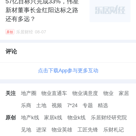
57亿目标只完成33%，伟星
新材董事长金红阳达标之路
还有多远？
乐居财经
08-07
原创
评论
点击下载App参与更多互动
关注
地产圈
物业直通车
物业满意度
物业
家居
乐商
土地
视频
7*24
专题
精选
原创
地产k线
家居k线
物业k线
乐居财经研究院
见地
进深
物业英雄
工匠先锋
乐财札记