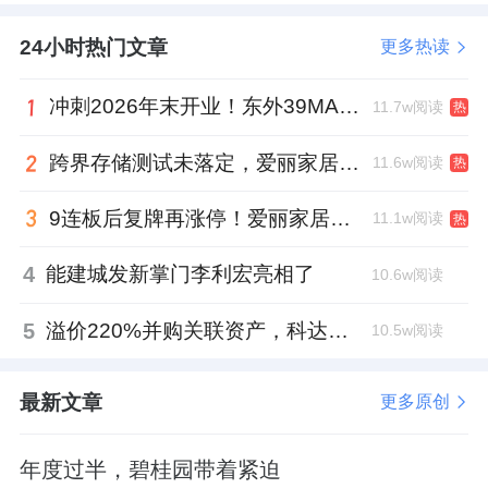
24小时热门文章
更多热读
冲刺2026年末开业！东外39MALL全球招商启幕，重构东直门商圈格局
11.7w阅读
热
跨界存储测试未落定，爱丽家居复牌前自揭多重风险
11.6w阅读
热
9连板后复牌再涨停！爱丽家居市盈率318倍，跨界收购案尚未落地
11.1w阅读
热
4
能建城发新掌门李利宏亮相了
10.6w阅读
5
溢价220%并购关联资产，科达制造近75亿元重组被否
10.5w阅读
最新文章
更多原创
年度过半，碧桂园带着紧迫