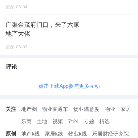
进深
08-04
广渠金茂府门口，来了六家
地产大佬
进深
08-03
评论
点击下载App参与更多互动
关注
地产圈
物业直通车
物业满意度
物业
家居
乐商
土地
视频
7*24
专题
精选
原创
地产k线
家居k线
物业k线
乐居财经研究院