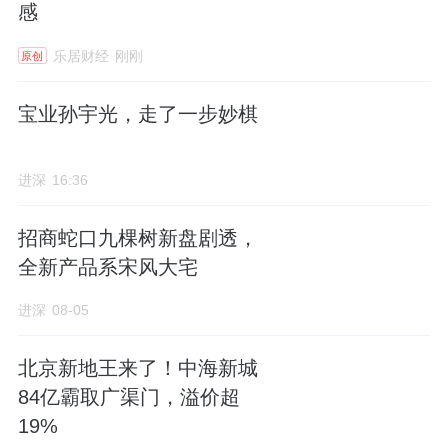
感
乐居财经
刚刚
原创
宝业孙宇光，走了一步妙棋
进深
16:36
招商蛇口九棵树新盘剧透，
全新产品系宋风大宅
进深
08-05
北京新地王来了！中海新城
84亿霸取广渠门，溢价超
19%