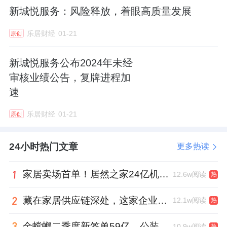
安全是幸福最坚实的基石。新城悦服务的安全
新城悦服务：风险释放，着眼高质量发展
守护不打烊，正以实实在在的行动，为业主的
安全幸福加码，让“人人讲安全，个个会应急”
乐居财经
01-21
原创
成为新城悦服务社区最温暖的底色，致力于成
新城悦服务公布2024年未经
为最值得信赖的幸福生态服务商。
审核业绩公告，复牌进程加
速
乐居财经
01-21
原创
24小时热门文章
更多热读
家居卖场首单！居然之家24亿机构间REITs获深交所无异议函
12.6w阅读
热
藏在家居供应链深处，这家企业正在悄悄转型
12.1w阅读
热
金螳螂二季度新签单59亿，公装业务贡献逾八成
10.9w阅读
热