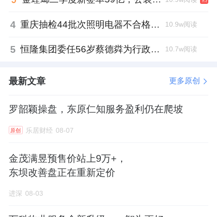
4
重庆抽检44批次照明电器不合格，木林森全资子公司被点名
10.9w阅读
5
恒隆集团委任56岁蔡德粦为行政总裁、年薪2052万港元，曾任星巴克中国CEO
10.7w阅读
最新文章
更多原创
罗韶颖操盘，东原仁知服务盈利仍在爬坡
乐居财经
08-07
原创
金茂满昱预售价站上9万+，
东坝改善盘正在重新定价
进深
08-03