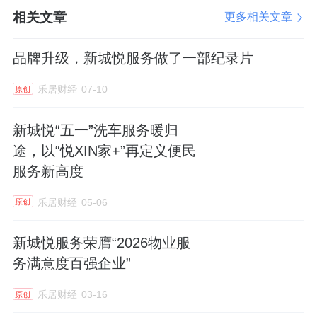
念，主动融入基层社会治理，向“多元共治”转
相关文章
更多相关文章
型的生动实践。通过推动社区治理从“被动处
置”向“主动疏导”转变、从“单一管理”向“多元共
品牌升级，新城悦服务做了一部纪录片
治”升级，我们不仅有效破解了楼道堆物这一顽
乐居财经
07-10
原创
疾，更构建起“共建共治共享”的安全防线。与
此同时，新城悦服务推出的“悦XIN家 ”入户服
新城悦“五一”洗车服务暖归
务，更是将这份守护从公共区域延伸至业主家
途，以“悦XIN家+”再定义便民
中，通过主动上门检修与关怀，把安全隐患消
服务新高度
除在萌芽状态，实现了从“环境安全”到“居家安
乐居财经
05-06
原创
心”的全面覆盖。
新城悦服务荣膺“2026物业服
务满意度百强企业”
新城悦“悦XIN家 ”入户服务
乐居财经
03-16
原创