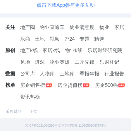
点击下载App参与更多互动
关注
地产圈
物业直通车
物业满意度
物业
家居
乐商
土地
视频
7*24
专题
精选
原创
地产k线
家居k线
物业k线
乐居财经研究院
见地
进深
物业英雄
工匠先锋
乐财札记
数据
公司库
人物库
土地库
季报年报
行业报告
榜单
房企销售榜
房企货值榜
房企500强
资讯热榜
乐居财经
正文
京ICP备2021030296号-2 京公网安备 11010502047973号