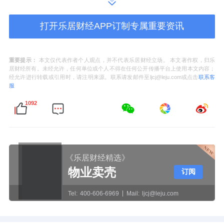
打开乐居财经APP订制专属重要资讯
济南华庭警民联动“打通生命通道”集中攻坚行动
“以前觉得楼道堆点东西没啥，今天亲眼看到模
重要提示：
本文仅代表作者个人观点，并不代表乐居财经立场。 本文著作权，归乐
居财经所有。未经允许，任何单位或个人不得在任何公开传播平台上使用本文内容；
拟烟雾和疏散过程，才知道关键时刻那真是’生
经允许进行转载或引用时，请注明来源。联系请发邮件至ljcj@leju.com或点击
联系客
服
命通道’。一位参与演练的业主深有感触地说。
1092
辖区民警也点赞道:“这种物业 警方 业主三方联
动的模式很好，比单纯发传单效果强得多，居
民真正动起来了，安全意识才能扎下根。”
《乐居财经精选》
随州吾悦楼道清理专项行动
物业卖壳
订阅
Tel:
400-606-6969
Mail:
ljcj@leju.com
此次专项行动，不仅是新城悦服务对“安全生产
月"的有力响应，更是深入贯彻“生命至上”理