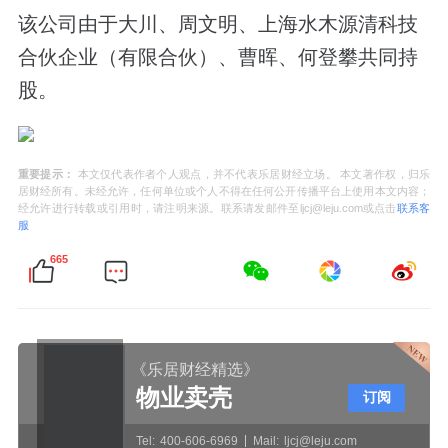
该公司由于大川、周文明、上海水木源清科技
合伙企业（有限合伙）、曹晖、何登攀共同持
股。
重要提示：
本文仅代表作者个人观点，并不代表乐居财经立场。 本文著作权，归乐
居财经所有。未经允许，任何单位或个人不得在任何公开传播平台上使用本文内容；
经允许进行转载或引用时，请注明来源。联系请发邮件至ljcj@leju.com或点击
联系客
服
665
《乐居财经精选》
物业卖壳
订阅
Tel:
400-606-6969
Mail:
ljcj@leju.com