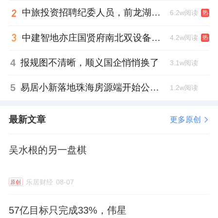
中旅投资招聘纪委人员，前龙湖副总裁胡若翔掌舵
6.2w阅读
热
中建智地亦庄国贤府南北双设备平台，得房率创区域新高
4.2w阅读
热
4
报规图不清晰，顺义国企悄悄换了
3.1w阅读
5
易居小新落地珠海房源端开始公测！AI经纪人0佣金！无私心！
1.2w阅读
最新文章
更多原创
吴水根的另一盘棋
乐居财经
08-07
原创
57亿目标只完成33%，伟星