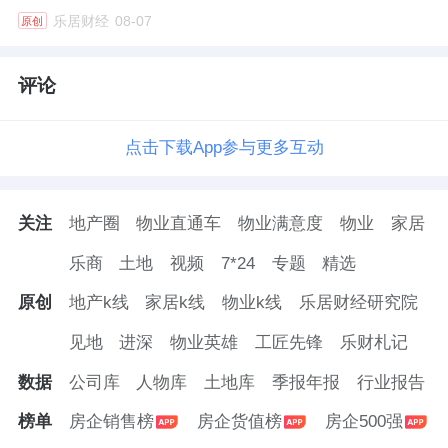
乐居财经
08-07
原创
评论
点击下载App参与更多互动
关注
地产圈
物业直通车
物业满意度
物业
家居
乐商
土地
视频
7*24
专题
精选
原创
地产k线
家居k线
物业k线
乐居财经研究院
见地
进深
物业英雄
工匠先锋
乐财札记
数据
公司库
人物库
土地库
季报年报
行业报告
榜单
房企销售榜
房企货值榜
房企500强