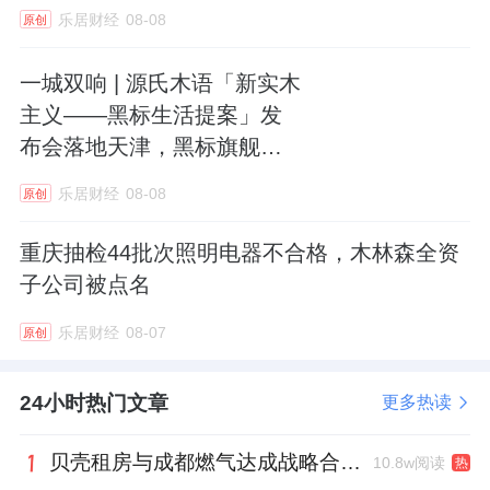
乐居财经
08-08
原创
一城双响 | 源氏木语「新实木
主义——黑标生活提案」发
布会落地天津，黑标旗舰店
盛大启幕
乐居财经
08-08
原创
重庆抽检44批次照明电器不合格，木林森全资
子公司被点名
乐居财经
08-07
原创
24小时热门文章
更多热读
贝壳租房与成都燃气达成战略合作 打通安全巡检“最后一米”
10.8w阅读
热