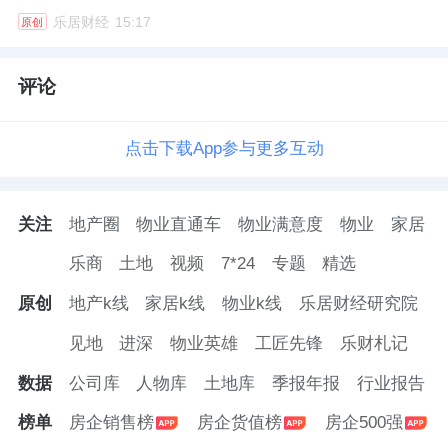
乐居财经
15:17
原创
评论
点击下载App参与更多互动
关注
地产圈
物业直通车
物业满意度
物业
家居
乐商
土地
视频
7*24
专题
精选
原创
地产k线
家居k线
物业k线
乐居财经研究院
见地
进深
物业英雄
工匠先锋
乐财札记
数据
公司库
人物库
土地库
季报年报
行业报告
榜单
房企销售榜
房企货值榜
房企500强