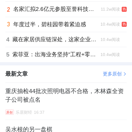
名家汇拟2.6亿元参股至誉科技，跨界布局工业级固态存储
11.2w阅读
热
年度过半，碧桂园带着紧迫感
10.4w阅读
热
4
藏在家居供应链深处，这家企业正在悄悄转型
10.4w阅读
5
索菲亚：出海业务坚持“工程+零售”双轮驱动策略
10.4w阅读
最新文章
更多原创
重庆抽检44批次照明电器不合格，木林森全资
子公司被点名
乐居财经
16:37
原创
吴水根的另一盘棋