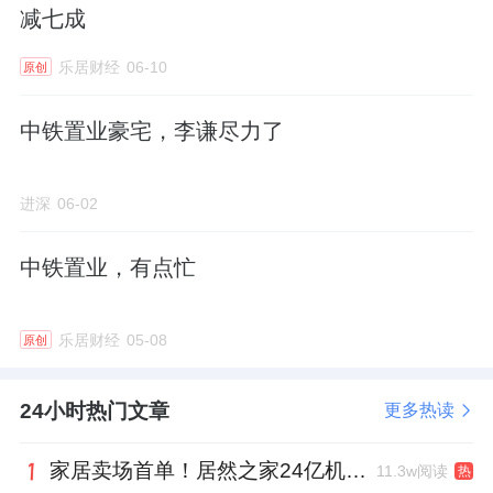
减七成
乐居财经
06-10
原创
中铁置业豪宅，李谦尽力了
进深
06-02
中铁置业，有点忙
乐居财经
05-08
原创
24小时热门文章
更多热读
家居卖场首单！居然之家24亿机构间REITs获深交所无异议函
11.3w阅读
热