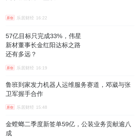
乐居财经
16:22
原创
57亿目标只完成33%，伟星
新材董事长金红阳达标之路
还有多远？
乐居财经
16:19
原创
鲁班到家发力机器人运维服务赛道，邓崴与张
卫军握手合作
乐居财经
15:48
原创
金螳螂二季度新签单59亿，公装业务贡献逾八
成