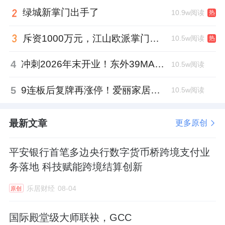
绿城新掌门出手了
10.9w阅读
热
斥资1000万元，江山欧派掌门人吴水根加码创投基金
10.5w阅读
热
4
冲刺2026年末开业！东外39MALL全球招商启幕，重构东直门商圈格局
10.5w阅读
5
9连板后复牌再涨停！爱丽家居市盈率318倍，跨界收购案尚未落地
10.5w阅读
最新文章
更多原创
平安银行首笔多边央行数字货币桥跨境支付业
务落地 科技赋能跨境结算创新
乐居财经
08-04
原创
国际殿堂级大师联袂，GCC