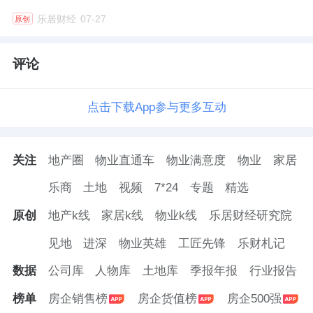
乐居财经
07-27
原创
评论
点击下载App参与更多互动
关注
地产圈
物业直通车
物业满意度
物业
家居
乐商
土地
视频
7*24
专题
精选
原创
地产k线
家居k线
物业k线
乐居财经研究院
见地
进深
物业英雄
工匠先锋
乐财札记
数据
公司库
人物库
土地库
季报年报
行业报告
榜单
房企销售榜
房企货值榜
房企500强