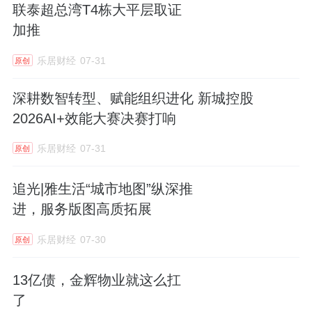
联泰超总湾T4栋大平层取证
加推
乐居财经
07-31
原创
深耕数智转型、赋能组织进化 新城控股
2026AI+效能大赛决赛打响
乐居财经
07-31
原创
追光|雅生活“城市地图”纵深推
进，服务版图高质拓展
乐居财经
07-30
原创
13亿债，金辉物业就这么扛
了