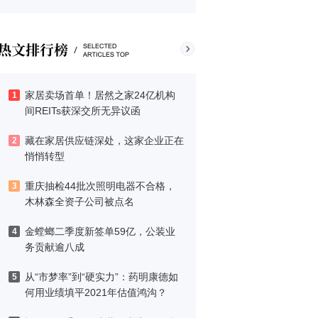
家居卖场首单！居然之家24亿机构
1
间REITs获深交所无异议函
藏在家居供应链深处，这家企业正在
2
悄悄转型
重庆抽检44批次照明电器不合格，
3
木林森全资子公司被点名
金螳螂二季度新签单59亿，公装业
4
务贡献逾八成
从“市梦率”到“硬实力”：药明康德如
5
何用业绩填平2021年估值鸿沟？