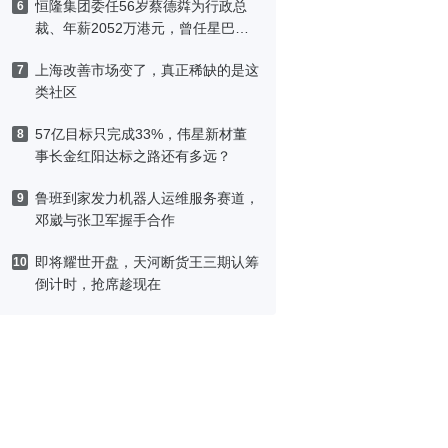
恒隆集团委任56岁蔡德粦为行政总
6
裁、年薪2052万港元，曾任星巴克
中国CEO
上海改善市场变了，真正稀缺的是这
7
类社区
57亿目标只完成33%，伟星新材董
8
事长金红阳达标之路还有多远？
鲁班到家发力机器人运维服务赛道，
9
邓崴与张卫军握手合作
即将耀世开盘，天河断货王三期认筹
10
倒计时，抢席趁现在