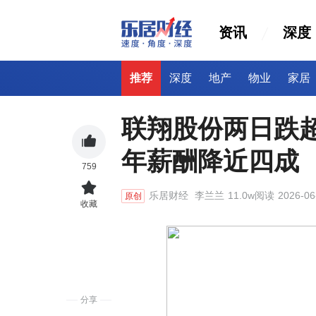
资讯
深度
推荐
深度
地产
物业
家居
联翔股份两日跌超
年薪酬降近四成
759
乐居财经
李兰兰
11.0w阅读
2026-06
原创
收藏
分享