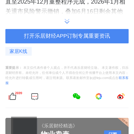
直至2025年12月重整程序完成，2026年1月相
关退市风险警示撤销，叠加6月16日剩余其他
风险警示解除，公司才彻底走出两年多的风险
困境。
打开乐居财经APP订制专属重要资讯
项目回款难题是行业通病的直观缩影。2018年
家居K线
名家汇中标青岛西海岸新区景观照明优化工
程，合同金额超3亿元，项目于2020年验收投
重要提示：
本文仅代表作者个人观点，并不代表乐居财经立场。 本文著作权，归乐
居财经所有。未经允许，任何单位或个人不得在任何公开传播平台上使用本文内容；
用。但项目结算流程长期停滞，公司多次调整
经允许进行转载或引用时，请注明来源。联系请发邮件至ljcj@leju.com或点击
联系客
服
材料并于2022年提交超3.3亿元的结算申报，多
2699
年未获正式结算结果。
截至2026年5月，项目仍有1.42亿元工程款未
收回，公司只得通过诉讼追讨欠款及利息。工
《乐居财经精选》
程完工多年无法完成结算、大额账款长期拖