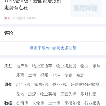
10个涨停板！爱丽家居股价
走势有点狂
乐居财经
08-06
原创
评论
点击下载App参与更多互动
关注
地产圈
物业直通车
物业满意度
物业
家居
乐商
土地
视频
7*24
专题
精选
原创
地产k线
家居k线
物业k线
乐居财经研究院
见地
进深
物业英雄
工匠先锋
乐财札记
数据
公司库
人物库
土地库
季报年报
行业报告