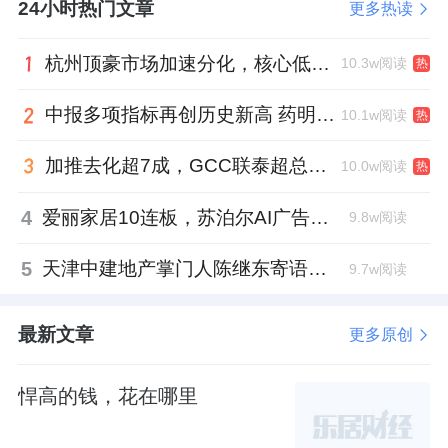
账款回收，维持经营稳定；中期布局植物照
24小时热门文章
更多热读
明、特种照明等高附加值细分领域，推动生产
杭州顶豪市场加速分化，核心低密资产迎来价值兑现
10.3w阅读
热
基地向研产一体化升级，提升产品盈利水平；
长期聚焦光通信、半导体等新领域，计划通过
中报多项指标再创历史新高 药明康德将高质量发展成果“分发”到位
10.1w阅读
热
产业整合培育第二增长曲线。
加推去化超7成，GCC联泰超总湾再次引爆深圳顶豪市场认购热潮
10.0w阅读
热
同时，公司布局文旅夜游运营业务，持股相关
4
爱丽家居10连板，苏泊尔AI广告翻车，居然之家首单REITs获批丨家居周记
文旅企业，尝试从单一工程建设向“投建运”一
9.8w阅读
体化模式延伸，从赚取短期工程毛利，转向获
5
天津中建地产掌门人陈继东寄语青年“跳出舒适区”，曾任银行信贷经理
9.7w阅读
取长期稳定的运营收益。
最新文章
更多原创
需要正视的是，公司转型仍处于初期阶段。公
开数据显示，2020至2025年公司连续六年亏
悍高的钱，花在哪里
损，累计亏损近19.4亿元。2026年一季度公司
营收同比下滑超五成，依旧处于亏损状态。此