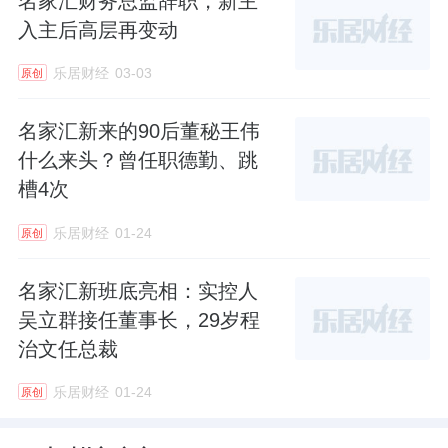
名家汇财务总监辞职，新主
复。
入主后高层再变动
乐居财经
03-03
原创
数据显示，2026年一季度末公司资产负债率降
至10.04%，彻底摆脱高负债困扰，为后续经营
名家汇新来的90后董秘王伟
发展腾出空间。
什么来头？曾任职德勤、跳
槽4次
相较于短期财务修复，业务模式转型是企业长
期发展的核心支撑。重整完成后，名家汇放弃
乐居财经
01-24
原创
传统赛道的低价内卷，确立转型升级方向，从
名家汇新班底亮相：实控人
单一景观照明工程承包商，向智慧照明、物联
吴立群接任董事长，29岁程
网平台、场景化综合解决方案服务商转型。
治文任总裁
业务布局上，公司分层推进转型落地：短期稳
乐居财经
01-24
原创
住传统照明工程基本盘，保障存量项目交付与