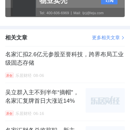
物业卖壳
订阅
欠，已是景观照明行业的普遍经营现状。
Tel:
400-606-6969
Mail:
ljcj@leju.com
清理历史包袱
在行业共性困境下，名家汇能够成功摘帽脱
相关文章
更多相关文章
困，核心是完成了两大核心突破：彻底清理历
名家汇拟2.6亿元参股至誉科技，跨界布局工业
史财务包袱，同步重塑长期经营模式，从根本
级固态存储
上解决生存与发展问题。
乐居财经
08-06
原创
财务风险出清是摘帽的基础条件。本次风险警
示解除的核心依据，是此前持续经营不确定性
吴立群入主不到半年“摘帽”，
相关问题全部消除，2025年度财务报告获得标
名家汇复牌首日大涨近14%
准无保留审计意见。依托司法重整，公司通过
乐居财经
06-16
原创
资本公积转增、以股抵债等方式大幅优化债务
结构，压降财务压力，资产负债表得到有效修