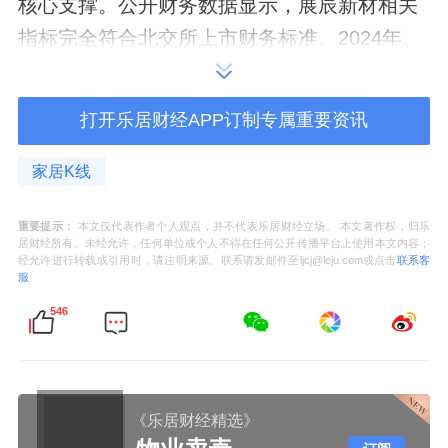
核心支撑。公开财务数据显示，展辰新材相关
指标完全符合北交所上市财务标准。2024年、
2025年公司扣非前后孰低净利润分别为
6710.26万元、7579.17万元，加权平均净资产
打开乐居财经APP订制专属重要资讯
收益率分别达到8.34%、8.52%，盈利指标持
续稳定达标。
家居K线
在2025年涂料行业受房地产行业深度调整、市
重要提示：
本文仅代表作者个人观点，并不代表乐居财经立场。 本文著作权，归乐
居财经所有。未经允许，任何单位或个人不得在任何公开传播平台上使用本文内容；
场需求收缩的行业环境下，公司扣非净利润依
经允许进行转载或引用时，请注明来源。联系请发邮件至ljcj@leju.com或点击
联系客
服
旧实现12.95%的同比增长，业绩表现具备良好
546
的抗周期性。
业务结构方面，传统木器涂料为核心基础业
务，全年实现营收12.46亿元，营收占比达
《乐居财经精选》
82.29%，稳固核心主业市场地位；工业涂料业