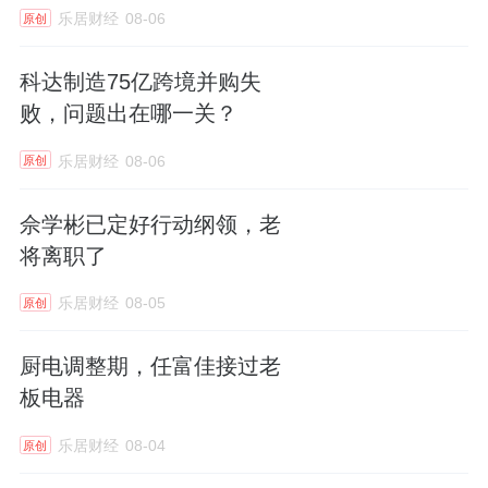
乐居财经
08-06
金难以快速突破，上市募资成为企业转型升级
原创
的关键助力。
科达制造75亿跨境并购失
败，问题出在哪一关？
总的来说，展辰新材十二年冲刺IPO的征程，
是家居细分龙头逆袭成长的缩影。随着更多优
乐居财经
08-06
原创
质家居新材料企业登陆资本市场，行业资源会
进一步向头部集中，企业转型也将加速，绿色
佘学彬已定好行动纲领，老
将离职了
化、高端化、多元化会成为家居建材行业发展
的新主流，资本市场也将持续为传统家居产业
乐居财经
08-05
原创
注入全新的成长活力。
厨电调整期，任富佳接过老
板电器
乐居财经
08-04
原创