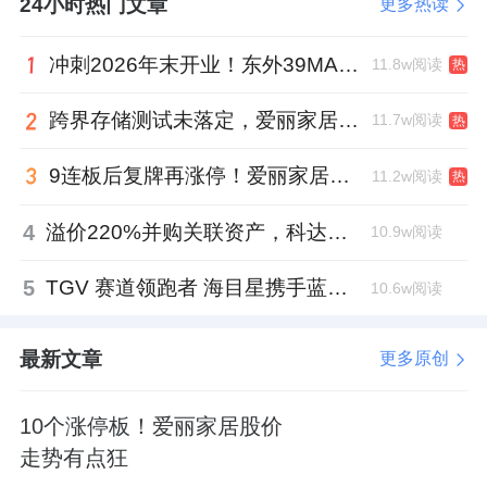
24小时热门文章
更多热读
一众家居细分龙头集体扎堆北交所，背后逻辑
冲刺2026年末开业！东外39MALL全球招商启幕，重构东直门商圈格局
11.8w阅读
热
十分清晰。一方面，北交所对专精特新企业政
策友好、审核更高效，适配这类企业的规模、
跨界存储测试未落定，爱丽家居复牌前自揭多重风险
11.7w阅读
热
资质和发展阶段，相比主板、创业板门槛更贴
9连板后复牌再涨停！爱丽家居市盈率318倍，跨界收购案尚未落地
11.2w阅读
热
合、适配度更高。
4
溢价220%并购关联资产，科达制造近75亿元重组被否
10.9w阅读
另一方面，家居行业早已告别野蛮生长，地产
红利消退后，行业马太效应凸显，中小企业生
5
TGV 赛道领跑者 海目星携手蓝思科技掘金先进封装
10.6w阅读
存压力加大，头部细分龙头想要扩产、研发、
转型，离不开资本市场的资金加持。
最新文章
更多原创
与此同时，各大企业纷纷布局新能源配套、高
10个涨停板！爱丽家居股价
端工业材料、绿色环保产品等新赛道，这类业
走势有点狂
务前期投入大、研发周期长，单纯依靠自有资