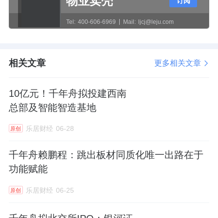
物业卖壳
订阅
务上半年同比增速13%，业务布局逐步延伸至
Tel:
400-606-6969
Mail:
ljcj@leju.com
风电、光伏等高端工业领域，有效优化了单一
依赖家居地产赛道的业务结构，拓宽整体发展
空间。
相关文章
更多相关文章
细分赛道扎堆闯关IPO
10亿元！千年舟拟投建西南
总部及智能智造基地
展辰新材冲刺北交所，并不是行业个例。近期
整个家居建材产业链，都掀起了一波密集的
乐居财经
06-28
原创
IPO热潮。越来越多细分领域的隐形冠军，不
千年舟赖鹏程：跳出板材同质化唯一出路在于
再默默深耕主业，而是主动拥抱资本市场，借
功能赋能
助资本力量提速发展，北交所更是成为这类中
小优质企业的首选阵地。
乐居财经
06-25
原创
涂料新材料赛道的上市氛围尤为火热。除了展