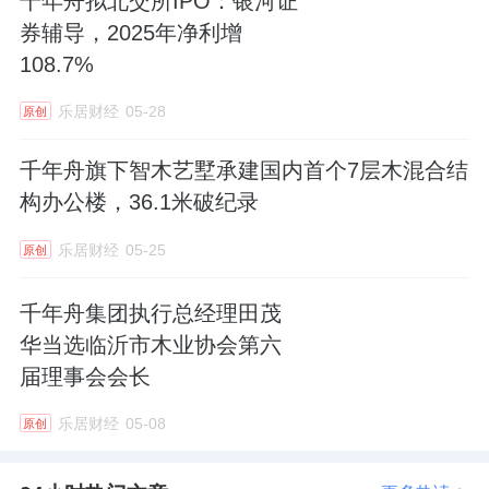
千年舟拟北交所IPO：银河证
辰新材，多家专精特新涂企都在加速闯关。
券辅导，2025年净利增
108.7%
深耕UV固化涂料的湖南恒兴股份已顺利通过北
乐居财经
05-28
原创
交所审议，铝颜料龙头族兴新材成功登陆北交
所后，上市首日涨幅亮眼。老牌涂企美涂士也
千年舟旗下智木艺墅承建国内首个7层木混合结
持续推进上市辅导，整个涂料行业迎来资本化
构办公楼，36.1米破纪录
集中爆发期。
乐居财经
05-25
原创
家居主材、配套五金等上下游赛道，同样动作
千年舟集团执行总经理田茂
不断。板材领域的
千年舟
，近期刚刚提交北交
华当选临沂市木业协会第六
所辅导备案，几经调整后最终锚定北交所赛
届理事会会长
道；全屋定制知名企业
玛格家居
，此前适配主
乐居财经
05-08
原创
板未果后，转战新三板筹备北交所上市，贴合
自身企业体量精准发力……