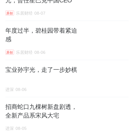
元，曾任星巴克中国CEO
史建筑的底蕴与现代居住的舒适实现了完美融
合。
乐居财经
08-07
原创
年度过半，碧桂园带着紧迫
（*士林润园实景图，仅作示意用）
感
乐居财经
08-06
原创
即便是面向改善客群的时代之城，也没有止步
于标准化产品，团队通过对业主的长期深度调
宝业孙宇光，走了一步妙棋
研，挖掘全家庭周期的真实居住痛点，将定制
升级为“全维定制”，从收纳系统到公共空间，
进深
08-06
切实匹配不同年龄层的日常需求。
招商蛇口九棵树新盘剧透，
全新产品系宋风大宅
（*时代之城实景图，仅作示意用）
进深
08-05