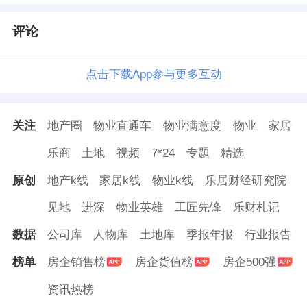
定制化的背后，是对供应链与生产模式重构的
考验，更是对房企资金实力与资源整合能力的
评论
终极检验。而华润置地的底气，正源于央企的
信用背书与多业态协同的资源优势。从顶豪到
点击下载App参与更多互动
改善，从空间到功能，华润置地上海正在将住
宅从“标准化复制的居住容器”，进化为“可个性
关注
地产圈
物业直通车
物业满意度
物业
家居
化生长的生活系统”，这正是其产品能够形成排
乐商
土地
视频
7*24
专题
精选
他性、让模仿者无从下手的核心壁垒。
原创
地产k线
家居k线
物业k线
乐居财经研究院
02
见地
进深
物业英雄
工匠先锋
乐财札记
重构“情感链接”
数据
公司库
人物库
土地库
季报年报
行业报告
榜单
房企销售榜
房企货值榜
房企500强
体系化运营沉淀长期主义价值
资讯热榜
当房地产行业步入存量竞争的新阶段，竞争核