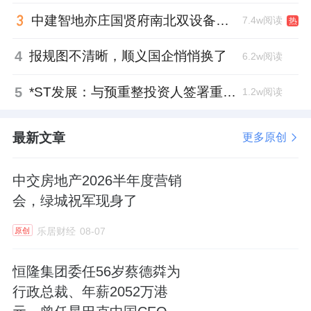
庭院 空中悬浮庭院 南北双露台三重立体园境，
中建智地亦庄国贤府南北双设备平台，得房率创区域新高
7.4w阅读
热
实现了上下叠的“庭院平权”，项目更落地上海
4
报规图不清晰，顺义国企悄悄换了
6.2w阅读
首个规模化定制别墅项目，实现一户一方案的
专属化打造，让每一套叠墅都成为不可复制的
5
*ST发展：与预重整投资人签署重整投资协议，股票复牌
1.2w阅读
私藏。
最新文章
更多原创
（*翡雲悦府·悦墅2期效果图，仅作示意用）
中交房地产2026半年度营销
会，绿城祝军现身了
在黄浦，士林润园深谙顶级客群对于个性化与
专属感的追求，摒弃了标准化复制的开发模
乐居财经
08-07
原创
式，将定制化推向了“一栋一策”的极致，103席
恒隆集团委任56岁蔡德粦为
风貌别墅，每一栋建筑都结合地块肌理与历史
行政总裁、年薪2052万港
风貌，定制独立的空间方案与立面表达，让历