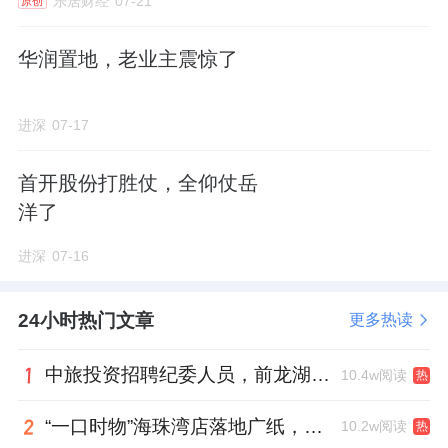
致。项目打造约125-510㎡大平层，每一个面
乐居财经
07-21
原创
积段都被当作独立作品打磨，匹配不同家庭结
华润置地，老业主震惊了
构的生活场景，通过框筒结构的创新设计，部
分户型实现了可灵活改造的X空间，业主可根
进深
07-17
据家庭生命周期的变化，将空间调整为书房、
儿童房、茶室或健身区，让房子跟上生活的成
首开股份打胜仗，全仰仗岳
长，不同户型还匹配了差异化的精装风格，从
洋了
现代雅奢到法式优雅，拒绝“千豪一面”的审美
进深
07-16
疲劳。
24小时热门文章
更多热读
（*澐启滨江效果图，仅作示意用）
中旅投资招聘纪委人员，前龙湖副总裁胡若翔掌舵
10.4w阅读
热
在新杨思，翡雲悦府针对传统叠墅“下叠有院无
“一口时物”海珠湾店落地广纸，越秀地产以“新鲜现制”商业新场景打造社区高品质生活
10.2w阅读
热
景、上叠有景无院”的普遍痛点，创新打造地面