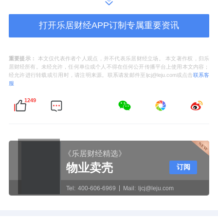
面，无法匹配不同家庭的生活习惯，更无法承
载高净值人群的个性化审美与功能需求。
打开乐居财经APP订制专属重要资讯
而华润置地上海的破局，正是从“跳出标准化，
走向定制化”开始的，它没有把客户当作“统一
重要提示：
本文仅代表作者个人观点，并不代表乐居财经立场。 本文著作权，归乐
居财经所有。未经允许，任何单位或个人不得在任何公开传播平台上使用本文内容；
需求的群体”，而是还原成一个个有独特生活方
经允许进行转载或引用时，请注明来源。联系请发邮件至ljcj@leju.com或点击
联系客
服
式的家庭，用定制化的产品逻辑，回应每一种
1249
具体的居住痛点。
（*外滩瑞府效果图，仅作示意用）
《乐居财经精选》
物业卖壳
事实上，豪宅产品的定制化并非新鲜命题，行
订阅
业内早有探讨，却始终停留在概念层面；而外
Tel:
400-606-6969
Mail:
ljcj@leju.com
滩瑞府的难得之处，正在于逆势而为，始终以
业主需求为原点，坚持在产品端做加法，把个