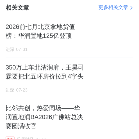
相关文章
性化选择的权利实实在在交到客户手中。
更多相关文章
从空间定制、皮肤定制到功能定制、艺术化定
2026前七月北京拿地货值
制，从空间的格局到灵魂，外滩瑞府深刻理解
榜：华润置地125亿登顶
塔尖客群对个性表达的喜爱，创新推出柔性定
进深
07-31
制服务，让家在交付前即可深度贴合业主的审
美品位；这种“以客户为中心，不惜成本优化体
350万上车北清润府，王昊司
验”的做法，让“内环内首个定制化豪宅”的标
霖要把北五环房价拉到4字头
签，成为项目最硬核的竞争力。
进深
07-23
比邻共创，热爱同场——华
（*外滩瑞府样板间实景图，仅作示意用）
润置地润BA2026广佛站总决
赛圆满收官
在后滩，澐启滨江将“全周期定制”做到了极