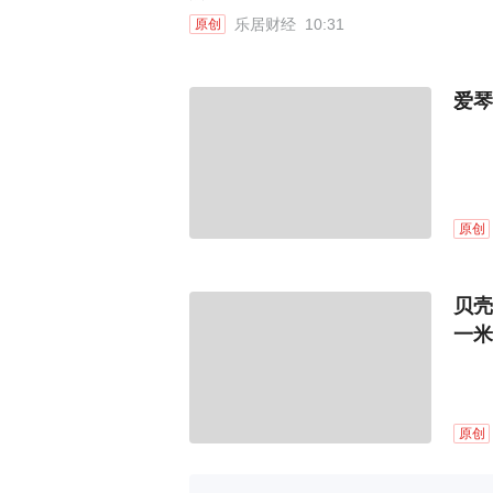
乐居财经
10:31
原创
爱琴
原创
贝壳
一米
原创