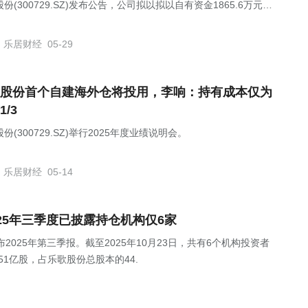
份(300729.SZ)发布公告，公司拟以拟以自有资金1865.6万元收
文溪持有的关联方苏州亿思贝斯科技有限公司（以下简称“亿思贝
32%股权。
乐居财经
05-29
股份首个自建海外仓将投用，李响：持有成本仅为
1/3
份(300729.SZ)举行2025年度业绩说明会。
乐居财经
05-14
)2025年三季度已披露持仓机构仅6家
Z)发布2025年第三季报。截至2025年10月23日，共有6个机构投资者
51亿股，占乐歌股份总股本的44.