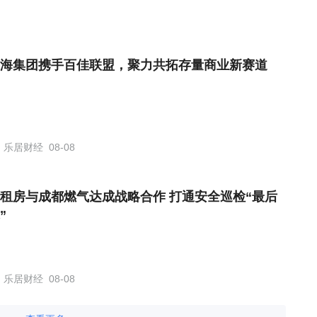
海集团携手百佳联盟，聚力共拓存量商业新赛道
乐居财经
08-08
租房与成都燃气达成战略合作 打通安全巡检“最后
”
乐居财经
08-08