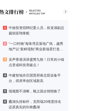
中旅投资招聘纪委人员，前龙湖副总
1
裁胡若翔掌舵
“一口时物”海珠湾店落地广纸，越秀
2
地产以“新鲜现制”商业新场景打造社
区高品质生活
吴声香港演讲盛赞九牧！日常的小锚
3
点变成科技突破点！
中建智地亦庄国贤府南北双设备平
4
台，得房率创区域新高
报规图不清晰，顺义国企悄悄换了
5
蠡湖头排标杆，克而瑞20维度排名
6
还原真实的玖映蠡湖