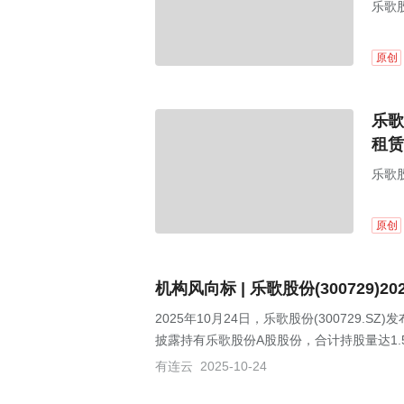
乐歌股
购张
斯”）
原创
乐歌
租赁
乐歌股
原创
机构风向标 | 乐歌股份(300729
2025年10月24日，乐歌股份(300729.S
披露持有乐歌股份A股股份，合计持股量达1.
有连云
2025-10-24