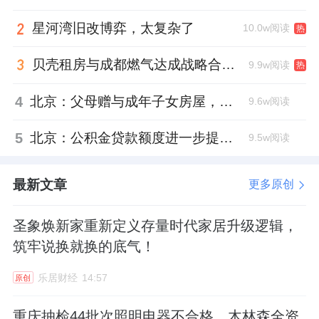
星河湾旧改博弈，太复杂了
10.0w阅读
热
贝壳租房与成都燃气达成战略合作 打通安全巡检“最后一米”
9.9w阅读
热
4
北京：父母赠与成年子女房屋，不再核验子女的购房资格
9.6w阅读
5
北京：公积金贷款额度进一步提高、最高可贷340万元
9.5w阅读
最新文章
更多原创
圣象焕新家重新定义存量时代家居升级逻辑，
筑牢说换就换的底气！
乐居财经
14:57
原创
重庆抽检44批次照明电器不合格，木林森全资