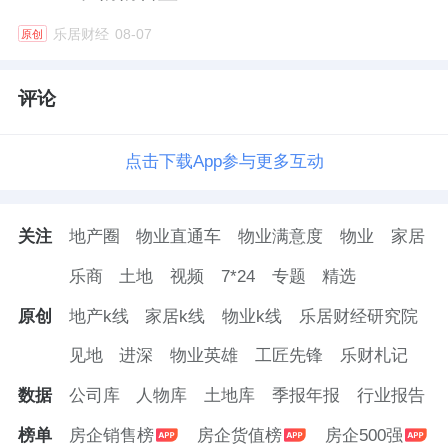
乐居财经
08-07
原创
评论
点击下载App参与更多互动
关注
地产圈
物业直通车
物业满意度
物业
家居
乐商
土地
视频
7*24
专题
精选
原创
地产k线
家居k线
物业k线
乐居财经研究院
见地
进深
物业英雄
工匠先锋
乐财札记
数据
公司库
人物库
土地库
季报年报
行业报告
榜单
房企销售榜
房企货值榜
房企500强