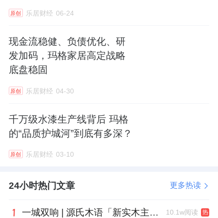
乐居财经
06-24
原创
现金流稳健、负债优化、研
发加码，玛格家居高定战略
底盘稳固
乐居财经
04-30
原创
千万级水漆生产线背后 玛格
的“品质护城河”到底有多深？
乐居财经
03-10
原创
24小时热门文章
更多热读
一城双响 | 源氏木语「新实木主义——黑标生活提案」发布会落地天津，黑标旗舰店盛大启幕
10.1w阅读
热