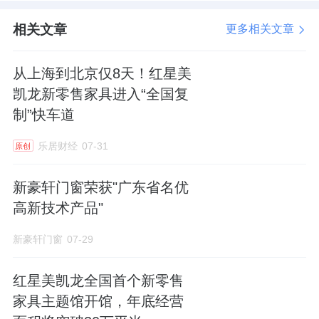
正赋能终端，现场吸引了众多参观者驻足品
鉴。
相关文章
更多相关文章
从上海到北京仅8天！红星美
凯龙新零售家具进入“全国复
制”快车道
现场，静轩130智能内开窗、轩悦全景推拉门
两大系统门窗新品重磅首发，以新设计、新功
乐居财经
07-31
原创
能、新智能，重塑高阶品质人居新体验。
新豪轩门窗荣获"广东省名优
同时，观澜20智能全景门、高定艺术智能吊趟
高新技术产品"
门、Edge75智能隐扇窗＋Edge50灯光幕墙、
新豪轩门窗
07-29
品轩110智能外开窗等明星产品，融合极窄勾
企、灯光幕墙及华为鸿蒙系统，实现科技与美
红星美凯龙全国首个新零售
学的共生，实力诠释“强大不止一面”的产品哲
家具主题馆开馆，年底经营
学。