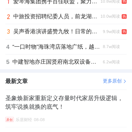
爱琴海集团携手百佳联盟，聚力共拓存量商业新赛道
10.8w阅读
热
中旅投资招聘纪委人员，前龙湖副总裁胡若翔掌舵
10.0w阅读
热
吴声香港演讲盛赞九牧！日常的小锚点变成科技突破点！
9.9w阅读
热
4
“一口时物”海珠湾店落地广纸，越秀地产以“新鲜现制”商业新场景打造社区高品质生活
8.7w阅读
5
中建智地亦庄国贤府南北双设备平台，得房率创区域新高
6.2w阅读
开展首日，慧亚招商、中华门窗网、大家居网
最新文章
更多原创
等家居行业权威媒体齐聚新豪轩展馆，对品牌
战略、产品矩阵、招商政策进行深度解读与专
圣象焕新家重新定义存量时代家居升级逻辑，
题报道。从行业视角到市场洞察，媒体的聚光
筑牢说换就换的底气！
灯让新豪轩“强大不止一面”的品牌主张实现全
乐居财经
08-08
原创
渠道覆盖，抢占行业声量制高点。