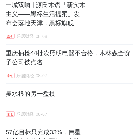
一城双响 | 源氏木语「新实木
与此同时，广东省门业协会、佛山市门窗行业
主义——黑标生活提案」发
协会、网易家居×广州建博会公装设计院等权威
布会落地天津，黑标旗舰店
机构亦组团探展新豪轩门窗，对展馆设计、产
盛大启幕
乐居财经
08-08
品工艺及智控系统给予高度评价。同期，新豪
原创
轩海外发展中心品牌代表，参加了全球链接供
重庆抽检44批次照明电器不合格，木林森全资
采配对会，搭建起品牌与海外采购商的直通桥
子公司被点名
梁，加速新豪轩门窗全球化布局步伐。
乐居财经
08-07
原创
吴水根的另一盘棋
乐居财经
08-07
原创
现场“拍照打卡免费送全国综艺通票“活动引爆
57亿目标只完成33%，伟星
观众参与热情，展馆内外人流如织。一张张打