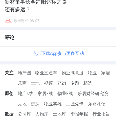
新材董事长金红阳达标之路
卡美照、精美视频在社交平台持续刷屏，让新
还有多远？
豪轩展馆成为本届建博会最具话题性的打卡地
乐居财经
08-07
原创
标之一。
评论
线上端，新豪轩通过官方视频号与抖音号平台
同步开启多场直播，招商政策解读、新品零距
点击下载App参与更多互动
离体验、大咖圆桌访谈等，让未能亲临现场的
客户也能“云参展”。线上线下同频共振，传播
声量全域引爆，真正实现品效合一。
关注
地产圈
物业直通车
物业满意度
物业
家居
乐商
土地
视频
7*24
专题
精选
原创
地产k线
家居k线
物业k线
乐居财经研究院
见地
进深
物业英雄
工匠先锋
乐财札记
数据
公司库
人物库
土地库
季报年报
行业报告