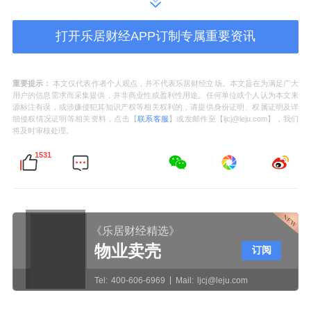
以智见美，遇鉴未来家。迎合科技爱好者和全
打开乐居财经APP订制专属重要资讯
屋智能需求，本届中国建博会（广州），新豪
轩自研智控系统与
华为
鸿蒙系统双系统同台亮
重要提示：
本文仅代表作者个人观点，并不代表乐居财经立场。本文旨在为满足广大
相，实现全屋门窗多模式切换，通过不同指令
用户的信息需求而采集提供，并非商业性或盈利性用途。任何单位或个人认为本文来
源标注有误，或涉嫌侵犯其知识产权等相关权利的，请提供身份证明、权属证明及详
即可操控门窗启闭、照明开关等，演绎全屋智
细侵权情况证明等相关资料，点击【
联系客服
】或发邮件至【ljcj@leju.com】，我们
将及时审核处理。
能互联新场景，让门窗从单品智能到全屋智
1531
联，重新定义门窗与人居的交互方式。
展会现场，行业首个机器人顾问——新豪轩小
轩同学同步亮相。作为AI智能助销工具，小轩
《乐居财经精选》
同学集品牌展示、需求挖掘、户型诊断、效果
物业卖壳
订阅
呈现于一体，以三大核心功能优化门店接待流
Tel:
400-606-6969
Mail:
ljcj@leju.com
程。从“留客难”到“签得快”，小轩同学让科技真