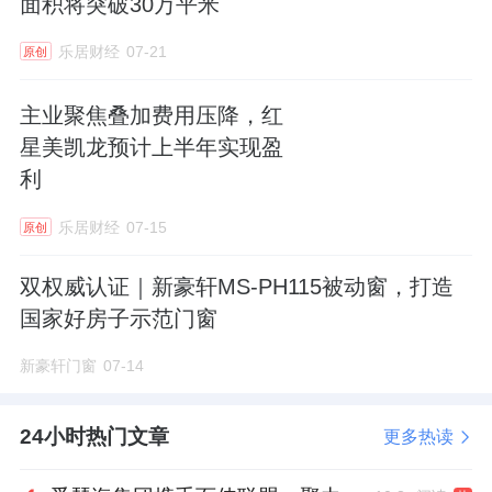
面积将突破30万平米
乐居财经
07-21
原创
主业聚焦叠加费用压降，红
星美凯龙预计上半年实现盈
此外，谧境系列生态静音门、叠影系列入户
利
门、21半包框转轴平开门等高端户门、淋浴房
乐居财经
07-15
原创
新品首秀中国建博会（广州），以高颜值、高
性能、高品质的一站式智能人居全场景解决方
双权威认证｜新豪轩MS-PH115被动窗，打造
案，重构未来人居。
国家好房子示范门窗
新豪轩门窗
07-14
现场，从世界级专用赛车820RR-RS汲取灵感
的赤焰系列入户门，特设张雪同款机车打卡
24小时热门文章
更多热读
区，硬核机械美学与精工户门同频共振，吸引
众多观众驻足打卡。