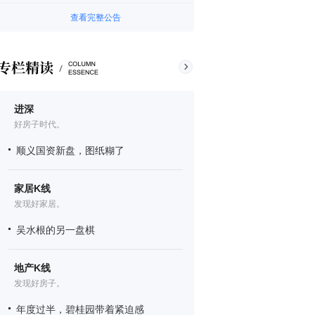
查看完整公告
进深
好房子时代。
顺义国资新盘，图纸糊了
家居K线
发现好家居。
吴水根的另一盘棋
地产K线
发现好房子。
年度过半，碧桂园带着紧迫感