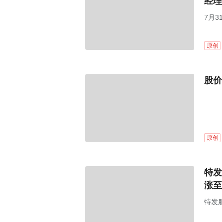
经理
7月3
过董
原创
股价
原创
特发
涨至
特发服