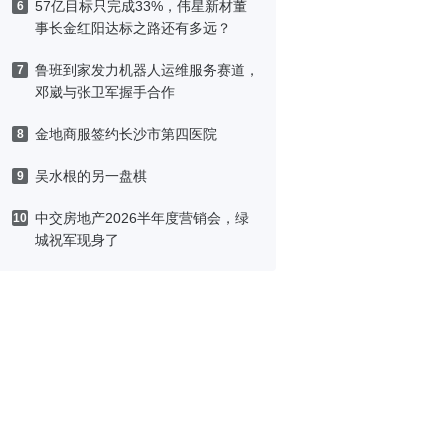
57亿目标只完成33%，伟星新材董
6
事长金红阳达标之路还有多远？
鲁班到家发力机器人运维服务赛道，
7
邓崴与张卫军握手合作
金地商服签约长沙市第四医院
8
吴水根的另一盘棋
9
中交房地产2026半年度营销会，绿
10
城祝军现身了