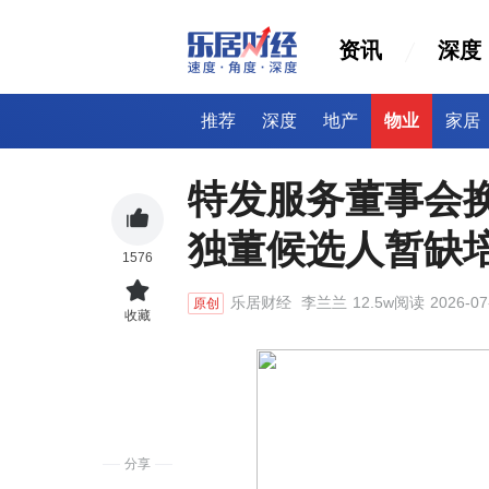
资讯
深度
推荐
深度
地产
物业
家居
特发服务董事会
独董候选人暂缺
1576
乐居财经
李兰兰
12.5w阅读
2026-07
原创
收藏
分享