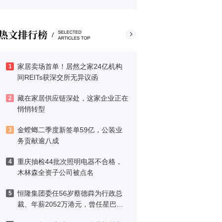
家居卖场首单！居然之家24亿机构
1
间REITs获深交所无异议函
藏在家居供应链深处，这家企业正在
2
悄悄转型
金螳螂二季度新签单59亿，公装业
3
务贡献逾八成
重庆抽检44批次照明电器不合格，
4
木林森全资子公司被点名
恒隆集团委任56岁蔡德粦为行政总
5
裁、年薪2052万港元，曾任星巴克
中国CEO