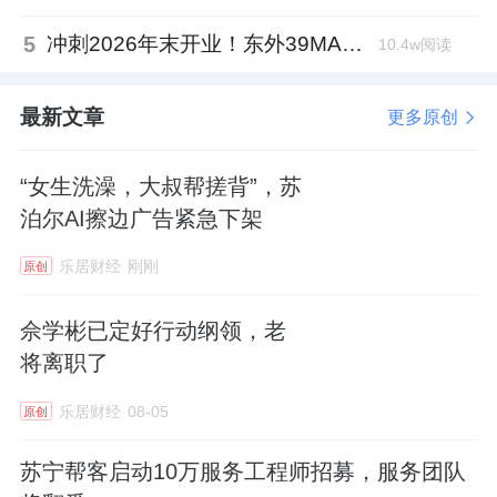
5
冲刺2026年末开业！东外39MALL全球招商启幕，重构东直门商圈格局
10.4w阅读
最新文章
更多原创
“女生洗澡，大叔帮搓背”，苏
泊尔AI擦边广告紧急下架
乐居财经
刚刚
原创
佘学彬已定好行动纲领，老
将离职了
乐居财经
08-05
原创
苏宁帮客启动10万服务工程师招募，服务团队