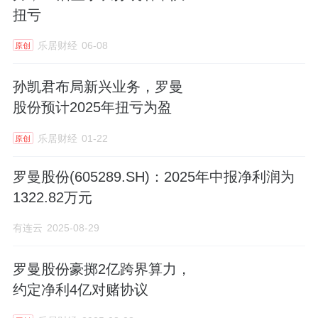
扭亏
乐居财经
06-08
原创
孙凯君布局新兴业务，罗曼
股份预计2025年扭亏为盈
乐居财经
01-22
原创
罗曼股份(605289.SH)：2025年中报净利润为
1322.82万元
有连云
2025-08-29
罗曼股份豪掷2亿跨界算力，
约定净利4亿对赌协议