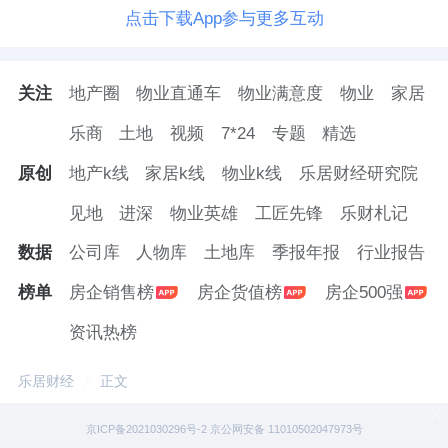
点击下载App参与更多互动
关注
地产圈
物业直通车
物业满意度
物业
家居
乐商
土地
视频
7*24
专题
精选
原创
地产k线
家居k线
物业k线
乐居财经研究院
见地
进深
物业英雄
工匠先锋
乐财札记
数据
公司库
人物库
土地库
季报年报
行业报告
榜单
房企销售榜
房企货值榜
房企500强
资讯热榜
乐居财经
正文
京ICP备2021030296号-2 京公网安备 11010502047973号