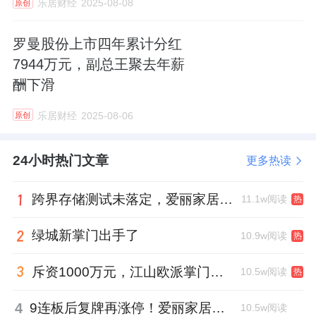
乐居财经
2025-08-08
原创
罗曼股份上市四年累计分红
7944万元，副总王聚去年薪
酬下滑
乐居财经
2025-08-06
原创
24小时热门文章
更多热读
跨界存储测试未落定，爱丽家居复牌前自揭多重风险
11.1w阅读
热
绿城新掌门出手了
10.9w阅读
热
斥资1000万元，江山欧派掌门人吴水根加码创投基金
10.5w阅读
热
4
9连板后复牌再涨停！爱丽家居市盈率318倍，跨界收购案尚未落地
10.5w阅读