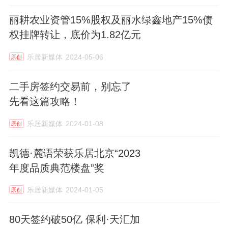
丽耕农业资管15%股权及丽水绿鑫地产15%债
权挂牌转让，底价为1.82亿元
乐居新媒体
2024-05-06
原创
二手房签约交易前，别忘了
先看这篇攻略！
乐居新媒体
2024-01-08
原创
凯德·麓语荣获乐居北京“2023
年度品质典范楼盘”奖
乐居新媒体
2024-01-05
原创
80天签约破50亿 保利·天汇加