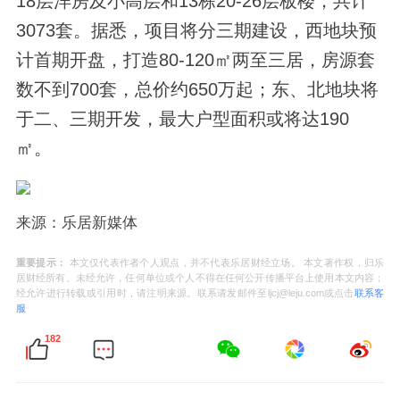
18层洋房及小高层和13栋20-26层板楼，共计
3073套。据悉，项目将分三期建设，西地块预
计首期开盘，打造80-120㎡两至三居，房源套
数不到700套，总价约650万起；东、北地块将
于二、三期开发，最大户型面积或将达190
㎡。
来源：乐居新媒体
重要提示：
本文仅代表作者个人观点，并不代表乐居财经立场。 本文著作权，归乐
居财经所有。未经允许，任何单位或个人不得在任何公开传播平台上使用本文内容；
经允许进行转载或引用时，请注明来源。联系请发邮件至ljcj@leju.com或点击
联系客
服
182