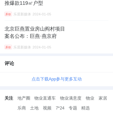
推爆款119㎡户型
乐居新媒体
2024-01-05
原创
北京巨燕置业房山阎村项目
案名公布：巨燕·燕京府
乐居新媒体
2024-01-05
原创
评论
点击下载App参与更多互动
关注
地产圈
物业直通车
物业满意度
物业
家居
乐商
土地
视频
7*24
专题
精选