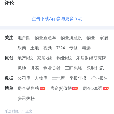
评论
点击下载App参与更多互动
关注
地产圈
物业直通车
物业满意度
物业
家居
乐商
土地
视频
7*24
专题
精选
原创
地产k线
家居k线
物业k线
乐居财经研究院
见地
进深
物业英雄
工匠先锋
乐财札记
数据
公司库
人物库
土地库
季报年报
行业报告
榜单
房企销售榜
房企货值榜
房企500强
资讯热榜
乐居财经
正文