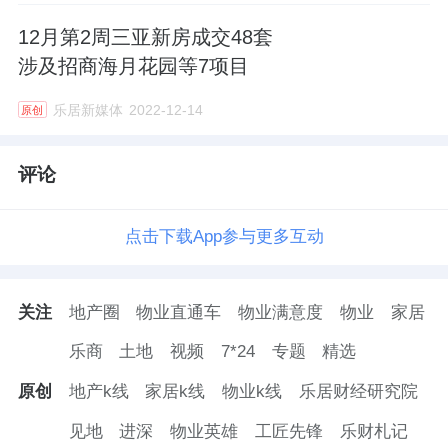
12月第2周三亚新房成交48套
涉及招商海月花园等7项目
乐居新媒体
2022-12-14
原创
评论
点击下载App参与更多互动
关注
地产圈
物业直通车
物业满意度
物业
家居
乐商
土地
视频
7*24
专题
精选
原创
地产k线
家居k线
物业k线
乐居财经研究院
见地
进深
物业英雄
工匠先锋
乐财札记