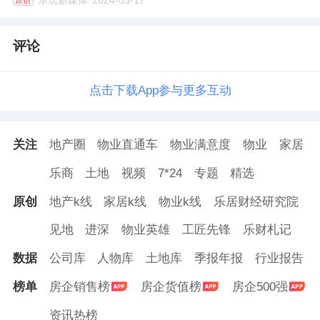
乐居新媒体
2024-03-17
原创
评论
点击下载App参与更多互动
关注
地产圈
物业直通车
物业满意度
物业
家居
乐商
土地
视频
7*24
专题
精选
原创
地产k线
家居k线
物业k线
乐居财经研究院
见地
进深
物业英雄
工匠先锋
乐财札记
数据
公司库
人物库
土地库
季报年报
行业报告
榜单
房企销售榜
房企货值榜
房企500强
资讯热榜