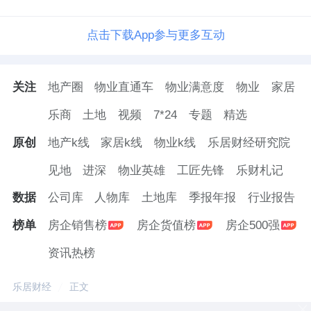
点击下载App参与更多互动
关注
地产圈
物业直通车
物业满意度
物业
家居
乐商
土地
视频
7*24
专题
精选
原创
地产k线
家居k线
物业k线
乐居财经研究院
见地
进深
物业英雄
工匠先锋
乐财札记
数据
公司库
人物库
土地库
季报年报
行业报告
榜单
房企销售榜
房企货值榜
房企500强
资讯热榜
乐居财经
正文