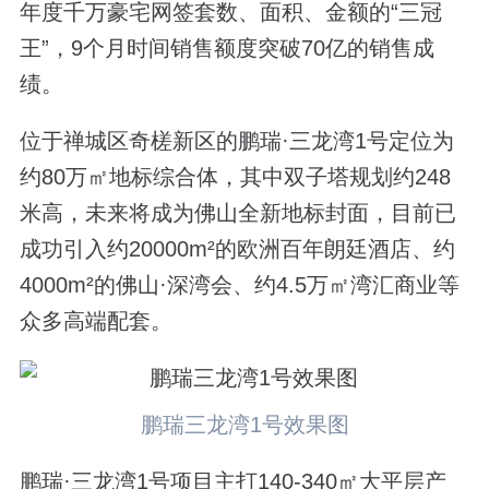
年度千万豪宅网签套数、面积、金额的“三冠
王”，9个月时间销售额度突破70亿的销售成
绩。
位于禅城区奇槎新区的鹏瑞·三龙湾1号定位为
约80万㎡地标综合体，其中双子塔规划约248
米高，未来将成为佛山全新地标封面，目前已
成功引入约20000m²的欧洲百年朗廷酒店、约
4000m²的佛山·深湾会、约4.5万㎡湾汇商业等
众多高端配套。
鹏瑞三龙湾1号效果图
鹏瑞·三龙湾1号项目主打140-340㎡大平层产