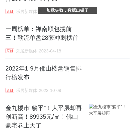
加载失败，数据出错了
乐居新媒体
2023-05-24
原创
一周榜单：禅南顺包揽前
三！勒流单盘28套冲刺榜首
乐居新媒体
2023-04-18
原创
2022年1-9月佛山楼盘销售排
行榜发布
乐居新媒体
2022-10-09
原创
金九楼市“躺平”！大平层却再
创新高！89935元/㎡！佛山
豪宅卷上天了