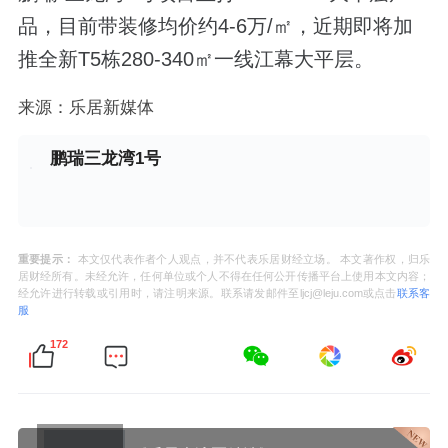
品，目前带装修均价约4-6万/㎡，近期即将加
推全新T5栋280-340㎡一线江幕大平层。
来源：乐居新媒体
鹏瑞三龙湾1号
重要提示：
本文仅代表作者个人观点，并不代表乐居财经立场。 本文著作权，归乐
居财经所有。未经允许，任何单位或个人不得在任何公开传播平台上使用本文内容；
经允许进行转载或引用时，请注明来源。联系请发邮件至ljcj@leju.com或点击
联系客
服
172