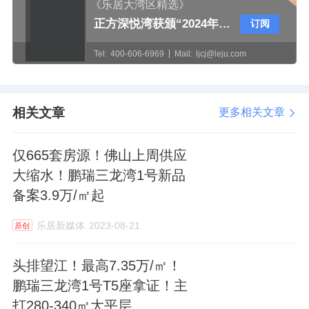
《乐居大湾区精选》
正方深悦湾获颁“2024年珠中江澳高质量建筑示范项目”奖牌
订阅
Tel:
400-606-6969
Mail:
ljcj@leju.com
相关文章
更多相关文章
仅665套房源！佛山上周供应
大缩水！鹏瑞三龙湾1号新品
备案3.9万/㎡起
乐居新媒体
2023-08-21
原创
头排望江！最高7.35万/㎡！
鹏瑞三龙湾1号T5座拿证！主
打280-340㎡大平层