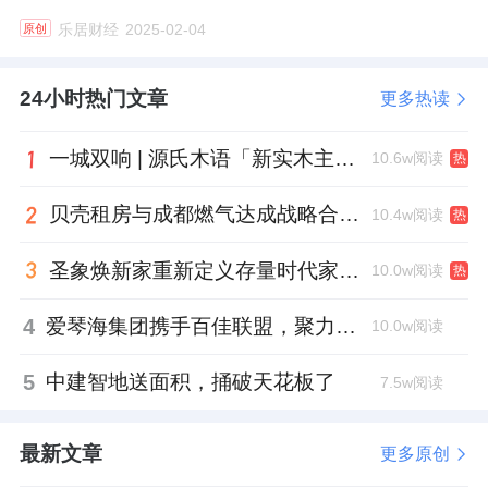
乐居财经
2025-02-04
原创
24小时热门文章
更多热读
一城双响 | 源氏木语「新实木主义——黑标生活提案」发布会落地天津，黑标旗舰店盛大启幕
10.6w阅读
热
贝壳租房与成都燃气达成战略合作 打通安全巡检“最后一米”
10.4w阅读
热
圣象焕新家重新定义存量时代家居升级逻辑，筑牢说换就换的底气！
10.0w阅读
热
4
爱琴海集团携手百佳联盟，聚力共拓存量商业新赛道
10.0w阅读
5
中建智地送面积，捅破天花板了
7.5w阅读
最新文章
更多原创