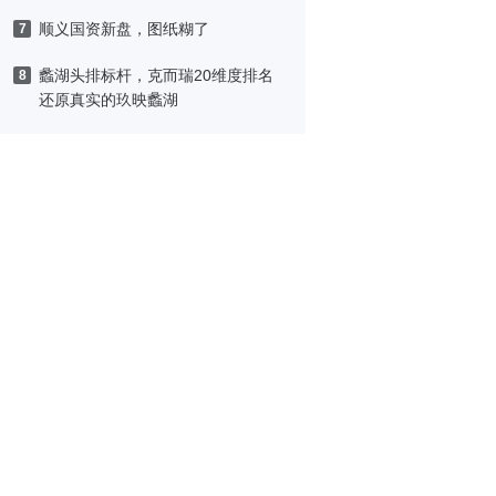
顺义国资新盘，图纸糊了
7
蠡湖头排标杆，克而瑞20维度排名
8
还原真实的玖映蠡湖