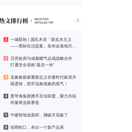
一城双响 | 源氏木语「新实木主义
1
——黑标生活提案」发布会落地天
津，黑标旗舰店盛大启幕
贝壳租房与成都燃气达成战略合作
2
打通安全巡检“最后一米”
圣象焕新家重新定义存量时代家居升
3
级逻辑，筑牢说换就换的底气！
爱琴海集团携手百佳联盟，聚力共拓
4
存量商业新赛道
中建智地送面积，捅破天花板了
5
招商蛇口，杀出一个新产品系
6