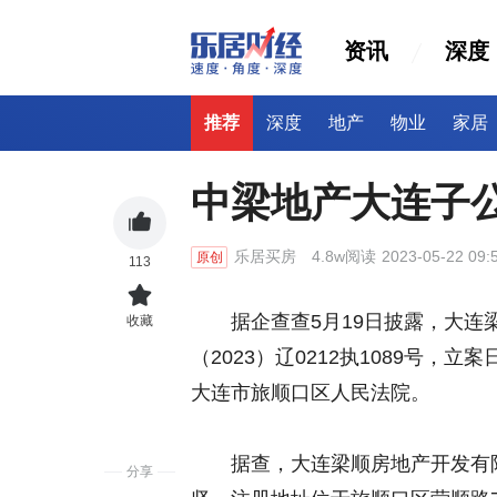
资讯
深度
推荐
深度
地产
物业
家居
中梁地产大连子
乐居买房
4.8w阅读
2023-05-22 09:
原创
113
据企查查5月19日披露，大连梁
收藏
（2023）辽0212执1089号，
大连市旅顺口区人民法院。
据查，大连梁顺房地产开发有限公
分享