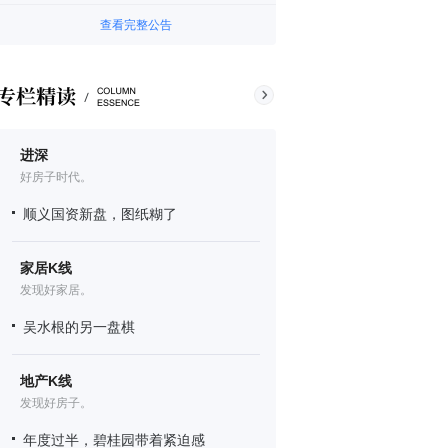
查看完整公告
进深
好房子时代。
顺义国资新盘，图纸糊了
家居K线
发现好家居。
吴水根的另一盘棋
地产K线
发现好房子。
年度过半，碧桂园带着紧迫感