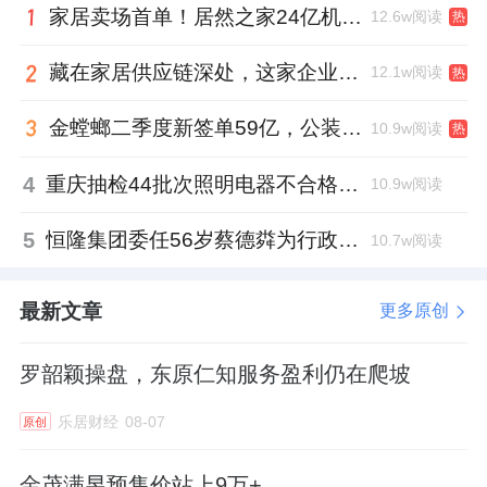
家居卖场首单！居然之家24亿机构间REITs获深交所无异议函
12.6w阅读
热
藏在家居供应链深处，这家企业正在悄悄转型
12.1w阅读
热
金螳螂二季度新签单59亿，公装业务贡献逾八成
10.9w阅读
热
4
重庆抽检44批次照明电器不合格，木林森全资子公司被点名
10.9w阅读
5
恒隆集团委任56岁蔡德粦为行政总裁、年薪2052万港元，曾任星巴克中国CEO
10.7w阅读
最新文章
更多原创
罗韶颖操盘，东原仁知服务盈利仍在爬坡
乐居财经
08-07
原创
金茂满昱预售价站上9万+，