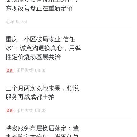
东坝改善盘正在重新定价
进深
08-03
重庆一小区破局物业“信任
冰”：诚意沟通换真心，用弹
性定价撬动基层共治
乐居财经
08-03
原创
三个月两次竞地未果，领悦
服务再战成都土拍
乐居财经
08-02
原创
特发服务高层换届落定：董
事长陈宝杰连任，崔平任总