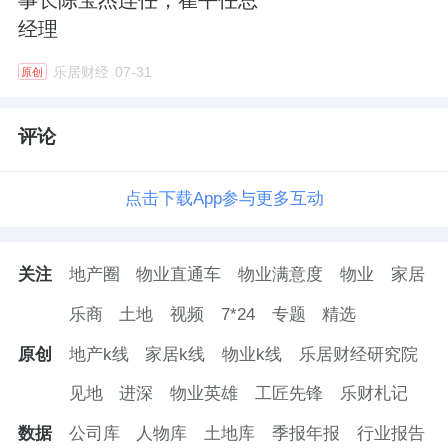
经理
乐居财经
07-31
原创
评论
点击下载App参与更多互动
关注
地产圈
物业直通车
物业满意度
物业
家居
乐商
土地
视频
7*24
专题
精选
原创
地产k线
家居k线
物业k线
乐居财经研究院
见地
进深
物业英雄
工匠先锋
乐财札记
数据
公司库
人物库
土地库
季报年报
行业报告