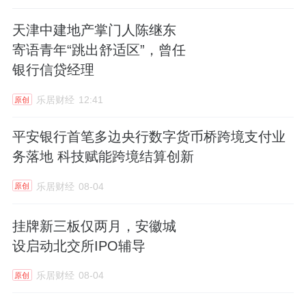
天津中建地产掌门人陈继东
寄语青年“跳出舒适区”，曾任
银行信贷经理
乐居财经
12:41
原创
平安银行首笔多边央行数字货币桥跨境支付业
务落地 科技赋能跨境结算创新
乐居财经
08-04
原创
挂牌新三板仅两月，安徽城
设启动北交所IPO辅导
乐居财经
08-04
原创