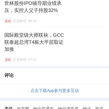
世林股份IPO辅导期业绩承
压，实控人父子持股32%
乐居财经
08-02
原创
国际殿堂级大师联袂，GCC
联泰超总湾T4栋大平层取证
加推
乐居财经
07-31
原创
评论
点击下载App参与更多互动
关注
地产圈
物业直通车
物业满意度
物业
家居