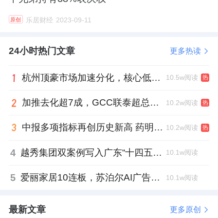
乐居财经
2023-09-11
原创
24小时热门文章
更多热读
杭州顶豪市场加速分化，核心低密资产迎来价值兑现
10.5w阅读
热
加推去化超7成，GCC联泰超总湾再次引爆深圳顶豪市场认购热潮
10.2w阅读
热
中报多项指标再创历史新高 药明康德将高质量发展成果“分发”到位
10.2w阅读
热
4
越秀集团双案例写入广东“十四五”公共文化答卷，复合文化空间助力青年发展型城市建设
10.1w阅读
5
爱丽家居10连板，苏泊尔AI广告翻车，居然之家首单REITs获批丨家居周记
10.1w阅读
最新文章
更多原创