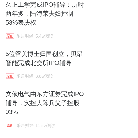
久正工学完成IPO辅导：历时
两年多，陆海荣夫妇控制
53%表决权
乐居财经
5.4w阅读
原创
5位留美博士归国创立，贝昂
智能完成北交所IPO辅导
乐居财经
3.8w阅读
原创
文依电气由东方证券完成IPO
辅导，实控人陈兵父子控股
93%
乐居财经
11.5w阅读
原创