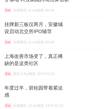
乐居财经
11.0w阅读
08-04
原创
挂牌新三板仅两月，安徽城
设启动北交所IPO辅导
乐居财经
11.0w阅读
08-04
原创
上海改善市场变了，真正稀
缺的是这类社区
进深
9.5w阅读
1970-01-01
置顶
年度过半，碧桂园带着紧迫
感
乐居财经
10.2w阅读
1970-01-01
置顶