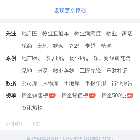
发现更多原创
关注
地产圈
物业直通车
物业满意度
物业
家居
乐商
土地
视频
7*24
专题
精选
原创
地产k线
家居k线
物业k线
乐居财经研究院
见地
进深
物业英雄
工匠先锋
乐财札记
数据
公司库
人物库
土地库
季报年报
行业报告
榜单
房企销售榜
房企货值榜
房企500强
资讯热榜
乐居财经
正文
京ICP备2021030296号-2 京公网安备 11010502047973号