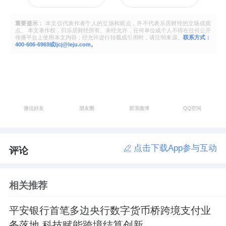
重要提示：
本文仅代表作者个人的立场和观点，并不代表乐居财经的立场或观
点。 本文著作权，归乐居财经所有。未经允许，任何单位或个人不得在任何公开
传播平台上使用本文内容；经允许进行转载或引用时，请注明来源。
联系方式：
400-606-6969或ljcj@leju.com。
微信好友
朋友圈
新浪微博
QQ空间
点击下载App参与互动
评论
相关推荐
平安银行首笔多边央行数字货币桥跨境支付业
务落地 科技赋能跨境结算创新