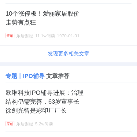
10个涨停板！爱丽家居股价
走势有点狂
乐居财经
11.1w阅读
1970-01-01
置顶
发现更多相关文章
专题丨IPO辅导
文章推荐
欧琳科技IPO辅导进展：治理
结构仍需完善，63岁董事长
徐剑光曾是彩印厂厂长
乐居财经
5.2w阅读
原创