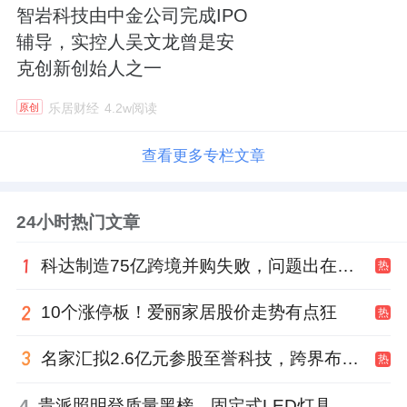
智岩科技由中金公司完成IPO
辅导，实控人吴文龙曾是安
克创新创始人之一
乐居财经
4.2w阅读
原创
查看更多专栏文章
24小时热门文章
科达制造75亿跨境并购失败，问题出在哪一关？
热
10个涨停板！爱丽家居股价走势有点狂
热
名家汇拟2.6亿元参股至誉科技，跨界布局工业级固态存储
热
4
贵派照明登质量黑榜，固定式LED灯具抽检不合格