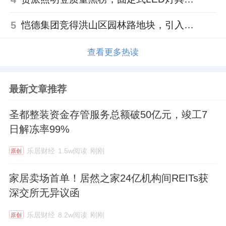
5
恺德集团竞得洪山区园林路地块，引入贝好家C2M产品定位及营销服务
查看更多热读
最新文章推荐
圣都整装资金存管服务总额破50亿元，竣工7
日解冻率99%
乐居财经
1.5w阅读
刚刚
原创
家居卖场首单！居然之家24亿机构间REITs获
深交所无异议函
乐居财经
8.2w阅读
刚刚
原创