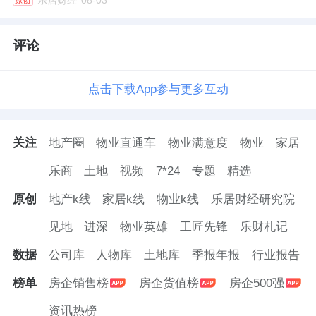
乐居财经
08-03
原创
评论
点击下载App参与更多互动
关注
地产圈
物业直通车
物业满意度
物业
家居
乐商
土地
视频
7*24
专题
精选
原创
地产k线
家居k线
物业k线
乐居财经研究院
见地
进深
物业英雄
工匠先锋
乐财札记
数据
公司库
人物库
土地库
季报年报
行业报告
榜单
房企销售榜
房企货值榜
房企500强
资讯热榜