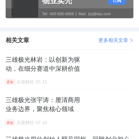
物业卖壳
订阅
而张宇涛之子张钧锷同样位列股东列表之中，
直接持股比例为1.57%。2023年，张钧锷分12
Tel:
400-606-6969
Mail:
ljcj@leju.com
次将其持有的三雄极光4%的股份转移到广金美
好星宇1号私募证券投资基金中。则目前张宇
相关文章
更多相关文章
涛、张钧锷及广金美好星宇的合计持股比例超
过22%。
三雄极光林岩：以创新为驱
动，在细分赛道中深耕价值
同窗创业，一起将公司推向上市本是一段佳
乐居财经
07-15
原创
话，那为何最终会闹到意见不统一呢？有分析
三雄极光张宇涛：厘清商用
认为，近年来三雄极光的业绩不佳是根本原
业务边界，聚焦核心领域
因。
乐居财经
07-15
原创
数据显示，2021年至2024年，三雄极光营收收