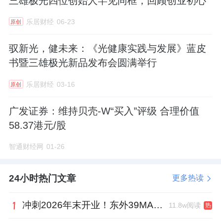
三雄极光四位创始人罕见同框，回顾创业初心
入从27.09亿元降至2024年的20.78亿元，创
2017年上市以来的最低记录。同时其2024年净
乐居财经
06-23
原创
利润同比下滑76.53%至4808.69万元。
驭新光，健未来：《光健康实践与发展》蓝皮
2025年一季度，三雄极光的营收同比下滑
书暨三雄极光新品发布会圆满举行
15.82%至3.34亿元，净利润同比下滑207.88%
乐居财经
03-16
原创
至亏损1531.34万元，不仅营收、净利润双双同
比下滑，且由盈利转为亏损。这也是三雄极光
广发证券：维持贝壳-W“买入”评级 合理价值
自2012年有业绩记录以来，首次出现净利润亏
58.37港元/股
损。
智通财经网
01-26
24小时热门文章
更多热读
冲刺2026年末开业！东外39MALL全球招商启幕，重构东直门商圈格局
11.8w阅读
热