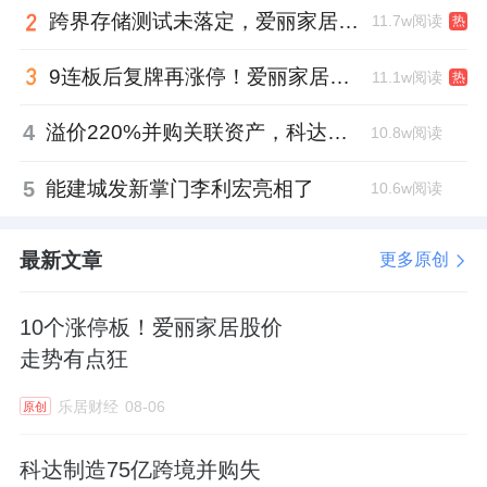
跨界存储测试未落定，爱丽家居复牌前自揭多重风险
11.7w阅读
热
9连板后复牌再涨停！爱丽家居市盈率318倍，跨界收购案尚未落地
11.1w阅读
热
4
溢价220%并购关联资产，科达制造近75亿元重组被否
10.8w阅读
5
能建城发新掌门李利宏亮相了
10.6w阅读
最新文章
更多原创
10个涨停板！爱丽家居股价
走势有点狂
乐居财经
08-06
原创
科达制造75亿跨境并购失