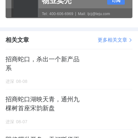
物业卖壳
订阅
总，成为当时招商蛇口最年轻的区域掌舵人。
Tel:
400-606-6969
Mail:
ljcj@leju.com
2018年，萧睿辞去招商蛇口总经理助理兼华南
区域总经理的职位，加盟
金科股份
，担任高级
相关文章
更多相关文章
副总裁兼华南区域董事长。
招商蛇口，杀出一个新产品
两年后，
萧睿
又加入
禹洲集团
任执行总裁，协
系
助
禹洲
集团董事局主席林龙安统筹全面工作。
2020年、2021年，禹洲集团销售额连续两年突
进深
08-08
破千亿大关。
招商蛇口湖映天青，通州九
对当下的能建城发来说，兼具央企和民企工作
棵树首座宋韵新盘
经历、又有优秀业绩加持的萧睿不失为一位合
进深
08-07
适人选。