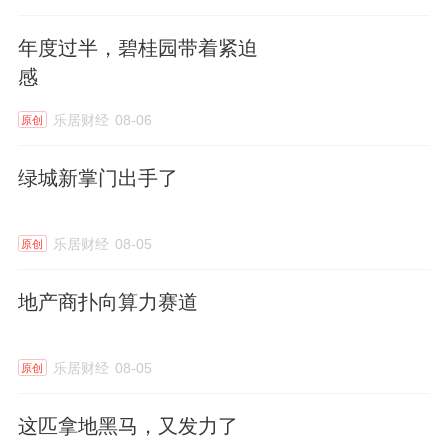
今年1-9月，能建城发以95.7亿元的新增土地价
年度过半，碧桂园带着紧迫
值，位列
克而瑞
排行榜第23位，此次42.88亿拿
感
下的广州天河智慧城土地，占了该金额的近一
乐居财经
08-06
原创
半。
绿城新掌门出手了
合并往事与资产增重
作为国务院指定的16家以房地产为主业的央企
乐居财经
08-05
原创
之一，葛洲坝的地产业务规模中规中矩，但被
吸收合并后仍对中国能建营收、资产规模起到
地产商扑向算力赛道
了较大贡献。
乐居财经
08-05
原创
葛洲坝的房地产板块与公路运营、水务等板块
合并为“投资运营业务”，2019年，该项业务的
这匹拿地黑马，又发力了