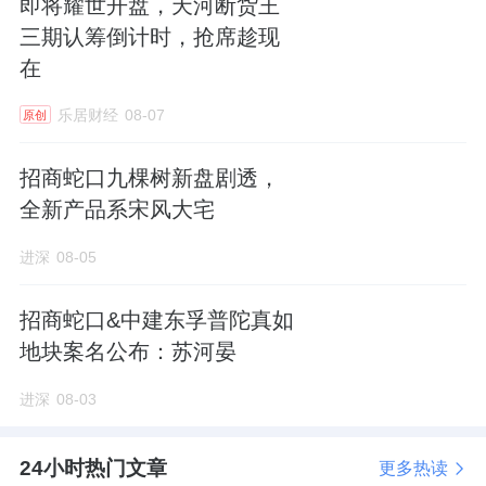
即将耀世开盘，天河断货王
事实上，刚经历合并重组不久后的能建城发，
三期认筹倒计时，抢席趁现
正处在扩张发展的关键时期，亟需突围。在土
在
地市场，也经常可见能建城发的身影。
乐居财经
08-07
原创
较为典型的如去年7月，经过30轮竞价触顶摇
招商蛇口九棵树新盘剧透，
号，能建城发最终成功竞得南京市建邺区
全新产品系宋风大宅
NO.2022G29地块，拿地总价约45.3亿元，楼
面地价39964元/㎡。
进深
08-05
10月，在济南第三轮集中土拍中，能建城发联
招商蛇口&中建东孚普陀真如
合市中控股摘得市中区白马山片区的2宗住宅地
地块案名公布：苏河晏
块，拿地楼面价4080元/平、4092.49元/平，这
进深
08-03
是继能建城发紫郡兰园之后,在济南的第二个项
目。
24小时热门文章
更多热读