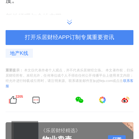
度。
新总经理与拿地突围
今年7月20日，能建城发迎来了一波人事调
打开乐居财经APP订制专属重要资讯
整，空缺了一年之久的总经理位置被补上。
2022年7月8日，时任能建城发总经理的杨扬洋
地产K线
晋升董事长后，总经理的职位则一直未能敲
重要提示：
本文仅代表作者个人观点，并不代表乐居财经立场。 本文著作权，归乐
定。
居财经所有。未经允许，任何单位或个人不得在任何公开传播平台上使用本文内容；
经允许进行转载或引用时，请注明来源。联系请发邮件至ljcj@leju.com或点击
联系客
服
接任该职位的职业经理人是有着二三十年地产
2205
履职经历的萧睿。
人物履历显示，1997年，萧睿从哈尔滨工业大
学毕业后就加入
招商蛇口
。2007年，萧睿开始
《乐居财经精选》
跃升招商蛇口管理层，从城市总一路升至区域