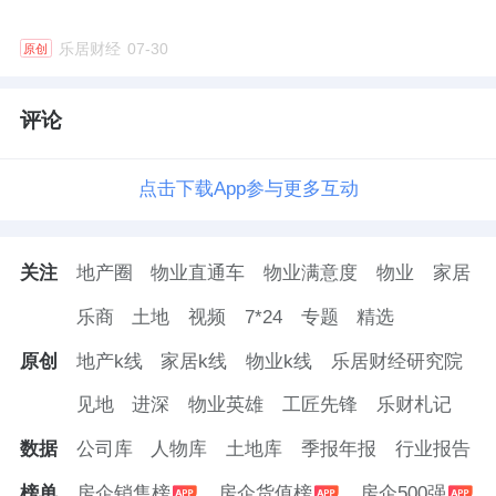
营收为131.28亿元。
乐居财经
07-30
原创
2020年，葛洲坝营业收入1126.11亿元，，利
润总额76.92亿元，实现归属于母公司所有者的
评论
净利润42.82亿元，期末总资产为2594.05亿
元。当年房地产业务实现销售面积68.55万平
点击下载App参与更多互动
米，销售合同签约额192.37亿元。
而在被吸收合并前的2021上半年，葛洲坝营业
关注
地产圈
物业直通车
物业满意度
物业
家居
收入543.79亿元，利润总额31.72亿元，归属于
乐商
土地
视频
7*24
专题
精选
母公司所有者的净利润15.79亿元，总资产
原创
地产k线
家居k线
物业k线
乐居财经研究院
2697.99亿元。房地产实现权益销售面积27.73
见地
进深
物业英雄
工匠先锋
乐财札记
万平米，销售合同签约额77.8亿元。
数据
公司库
人物库
土地库
季报年报
行业报告
2020年10月28日，中国能建发布公告称，拟通
榜单
房企销售榜
房企货值榜
房企500强