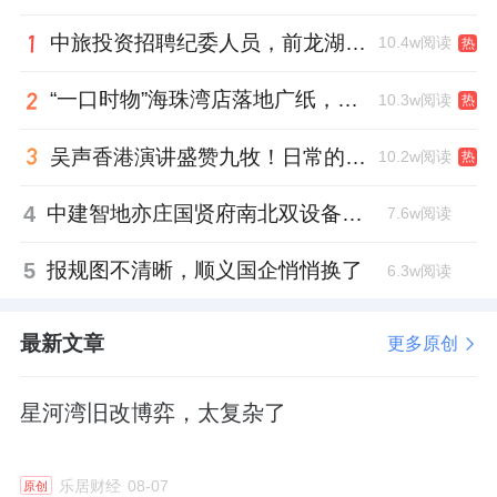
12月，在昆明，能建城发旗下昆明兰园房地产
中旅投资招聘纪委人员，前龙湖副总裁胡若翔掌舵
10.4w阅读
热
开发有限公司以7.45亿元的底价拿下西北新城
东片区一处地块。拿地不到10天，项目就拿到
“一口时物”海珠湾店落地广纸，越秀地产以“新鲜现制”商业新场景打造社区高品质生活
10.3w阅读
热
了建设用地规划许可证。
吴声香港演讲盛赞九牧！日常的小锚点变成科技突破点！
10.2w阅读
热
今年5月，能建城发再入南京，以总价5.9亿元
4
中建智地亦庄国贤府南北双设备平台，得房率创区域新高
7.6w阅读
斩获鼓楼G21地块，成交楼面价23241元/㎡。9
月中旬，在武汉，能建城发以底价竞得青山区
5
报规图不清晰，顺义国企悄悄换了
6.3w阅读
一住宅地块，成交价19.45亿元。
最新文章
更多原创
机构数据显示，2022年，能建城发销售规模
183.7亿元，排名79位。未合并之前，葛洲坝地
星河湾旧改博弈，太复杂了
产于2021年、2020年分别实现销售金额178.3
亿元、101.2亿元。
乐居财经
08-07
原创