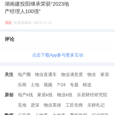
湖南建投阳继承荣获“2023地
产经理人100强”
乐居新媒体
2023-12-12
原创
评论
点击下载App参与更多互动
关注
地产圈
物业直通车
物业满意度
物业
家居
乐商
土地
视频
7*24
专题
精选
原创
地产k线
家居k线
物业k线
乐居财经研究院
见地
进深
物业英雄
工匠先锋
乐财札记