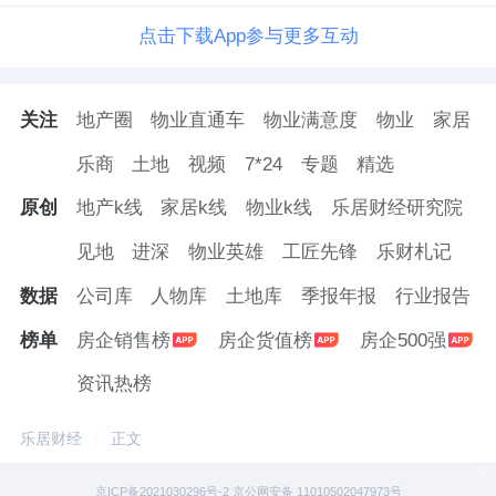
点击下载App参与更多互动
关注
地产圈
物业直通车
物业满意度
物业
家居
乐商
土地
视频
7*24
专题
精选
原创
地产k线
家居k线
物业k线
乐居财经研究院
见地
进深
物业英雄
工匠先锋
乐财札记
数据
公司库
人物库
土地库
季报年报
行业报告
榜单
房企销售榜
房企货值榜
房企500强
资讯热榜
乐居财经
正文
京ICP备2021030296号-2 京公网安备 11010502047973号