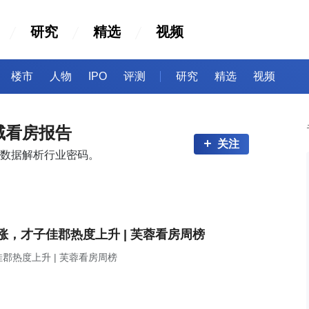
研究
精选
视频
楼市
人物
IPO
评测
研究
精选
视频
域看房报告
关注
数据解析行业密码。
，才子佳郡热度上升 | 芙蓉看房周榜
热度上升 | 芙蓉看房周榜