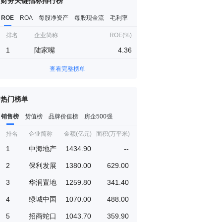
财务关键指标排行榜
ROE
ROA
每股净资产
每股现金流
毛利率
排名
企业简称
ROE(%)
1
陆家嘴
4.36
查看完整榜单
热门榜单
销售榜
货值榜
品牌价值榜
房企500强
排名
企业简称
金额(亿元)
面积(万平米)
1
中海地产
1434.90
--
2
保利发展
1380.00
629.00
3
华润置地
1259.80
341.40
4
绿城中国
1070.00
488.00
5
招商蛇口
1043.70
359.90