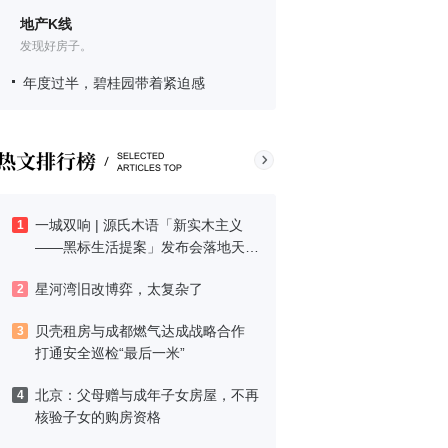
地产K线
发现好房子。
年度过半，碧桂园带着紧迫感
一城双响 | 源氏木语「新实木主义
1
——黑标生活提案」发布会落地天
津，黑标旗舰店盛大启幕
星河湾旧改博弈，太复杂了
2
贝壳租房与成都燃气达成战略合作
3
打通安全巡检“最后一米”
北京：父母赠与成年子女房屋，不再
4
核验子女的购房资格