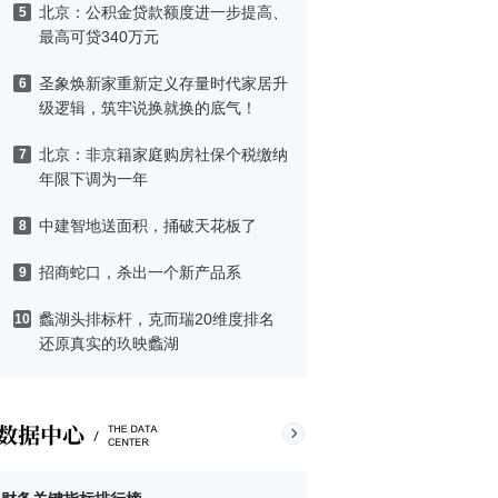
北京：公积金贷款额度进一步提高、
5
最高可贷340万元
圣象焕新家重新定义存量时代家居升
6
级逻辑，筑牢说换就换的底气！
北京：非京籍家庭购房社保个税缴纳
7
年限下调为一年
中建智地送面积，捅破天花板了
8
招商蛇口，杀出一个新产品系
9
蠡湖头排标杆，克而瑞20维度排名
10
还原真实的玖映蠡湖