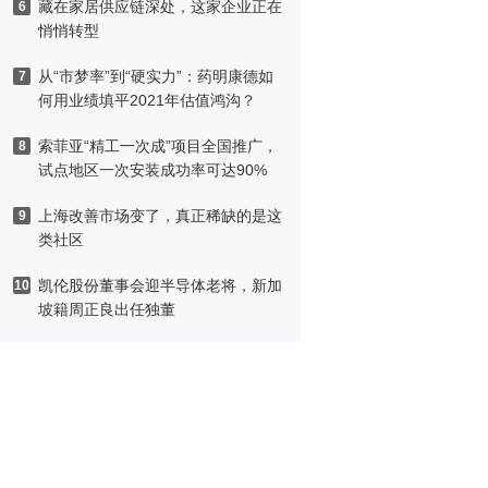
藏在家居供应链深处，这家企业正在
6
悄悄转型
从“市梦率”到“硬实力”：药明康德如
7
何用业绩填平2021年估值鸿沟？
索菲亚“精工一次成”项目全国推广，
8
试点地区一次安装成功率可达90%
上海改善市场变了，真正稀缺的是这
9
类社区
凯伦股份董事会迎半导体老将，新加
10
坡籍周正良出任独董