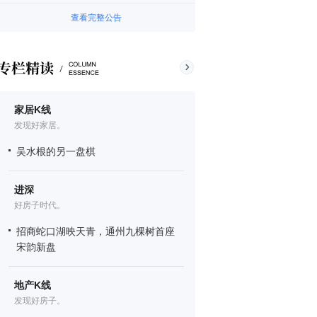
查看完整公告
家居K线
发现好家居。
吴水根的另一盘棋
进深
好房子时代。
招商蛇口湖映天青，通州九棵树首座
宋韵新盘
地产K线
发现好房子。