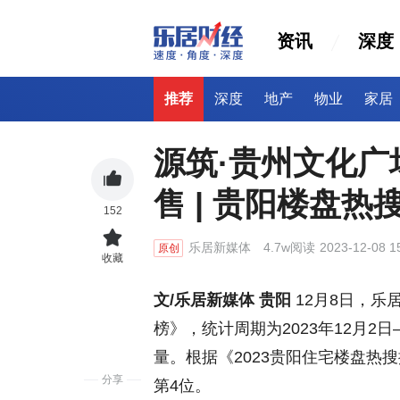
资讯
深度
推荐
深度
地产
物业
家居
源筑·贵州文化
售 | 贵阳楼盘热
152
乐居新媒体
4.7w阅读
2023-12-08 1
原创
收藏
文/乐居新媒体 贵阳
12月8日，乐
榜》，统计周期为2023年12月2
量。根据《2023贵阳住宅楼盘热
分享
第4位。