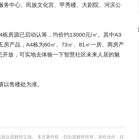
服务中心、民族文化宫、甲秀楼、大剧院、河滨公
4栋房源已启动认筹，均价约13000元/㎡。其中A3
、五房产品，A4栋为60㎡、73㎡、81㎡一房、两房产
间已开放，可实地去体验一下智慧社区未来人居的魅
请以售楼处为准。
表乐居财经立场。 本文著作权，归乐居财经所有。未经允许，任