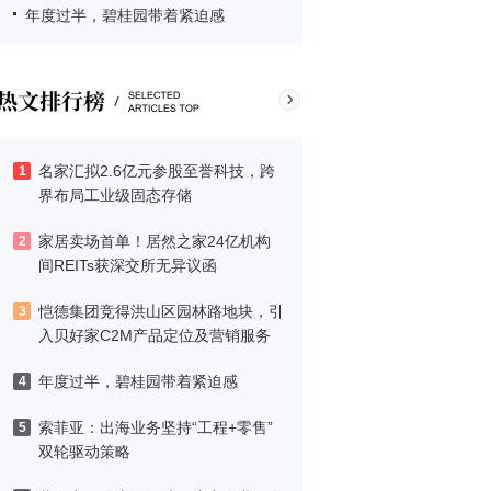
年度过半，碧桂园带着紧迫感
名家汇拟2.6亿元参股至誉科技，跨
1
界布局工业级固态存储
家居卖场首单！居然之家24亿机构
2
间REITs获深交所无异议函
恺德集团竞得洪山区园林路地块，引
3
入贝好家C2M产品定位及营销服务
年度过半，碧桂园带着紧迫感
4
索菲亚：出海业务坚持“工程+零售”
5
双轮驱动策略