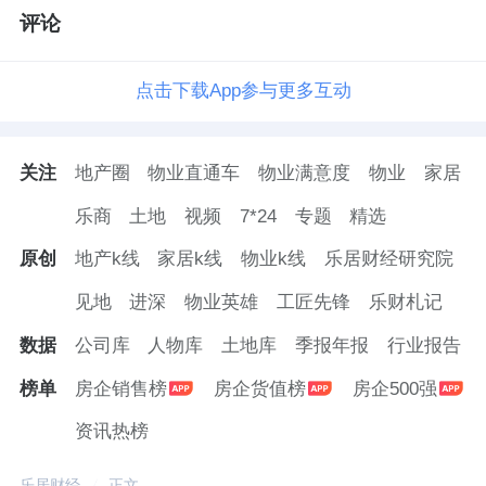
评论
点击下载App参与更多互动
关注
地产圈
物业直通车
物业满意度
物业
家居
乐商
土地
视频
7*24
专题
精选
原创
地产k线
家居k线
物业k线
乐居财经研究院
见地
进深
物业英雄
工匠先锋
乐财札记
数据
公司库
人物库
土地库
季报年报
行业报告
榜单
房企销售榜
房企货值榜
房企500强
资讯热榜
乐居财经
正文