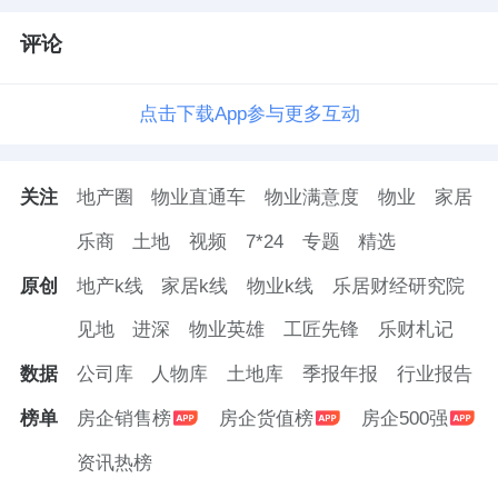
评论
点击下载App参与更多互动
关注
地产圈
物业直通车
物业满意度
物业
家居
乐商
土地
视频
7*24
专题
精选
原创
地产k线
家居k线
物业k线
乐居财经研究院
见地
进深
物业英雄
工匠先锋
乐财札记
数据
公司库
人物库
土地库
季报年报
行业报告
榜单
房企销售榜
房企货值榜
房企500强
资讯热榜