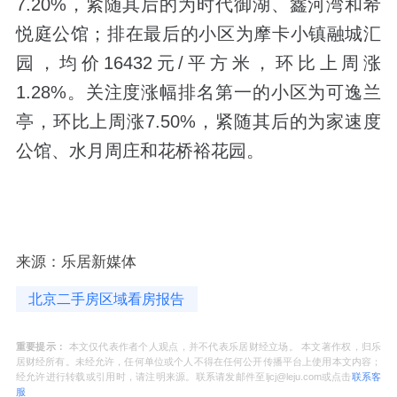
7.20%，紧随其后的为时代御湖、鑫河湾和希
悦庭公馆；排在最后的小区为摩卡小镇融城汇
园，均价16432元/平方米，环比上周涨
1.28%。关注度涨幅排名第一的小区为可逸兰
亭，环比上周涨7.50%，紧随其后的为家速度
公馆、水月周庄和花桥裕花园。
来源：乐居新媒体
北京二手房区域看房报告
重要提示：
本文仅代表作者个人观点，并不代表乐居财经立场。 本文著作权，归乐
居财经所有。未经允许，任何单位或个人不得在任何公开传播平台上使用本文内容；
经允许进行转载或引用时，请注明来源。联系请发邮件至ljcj@leju.com或点击
联系客
服