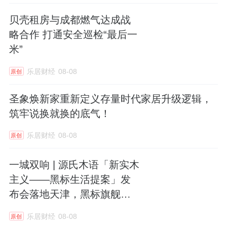
贝壳租房与成都燃气达成战
略合作 打通安全巡检“最后一
米”
乐居财经
08-08
原创
圣象焕新家重新定义存量时代家居升级逻辑，
筑牢说换就换的底气！
乐居财经
08-08
原创
一城双响 | 源氏木语「新实木
主义——黑标生活提案」发
布会落地天津，黑标旗舰店
盛大启幕
乐居财经
08-08
原创