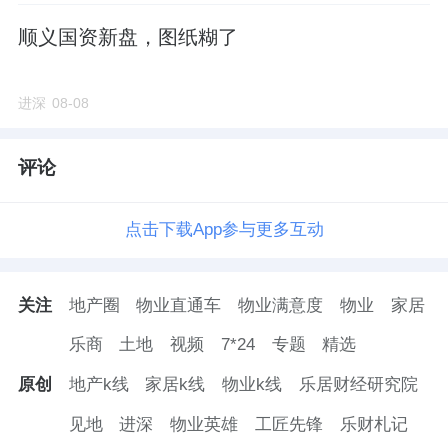
顺义国资新盘，图纸糊了
进深
08-08
评论
点击下载App参与更多互动
关注
地产圈
物业直通车
物业满意度
物业
家居
乐商
土地
视频
7*24
专题
精选
原创
地产k线
家居k线
物业k线
乐居财经研究院
见地
进深
物业英雄
工匠先锋
乐财札记