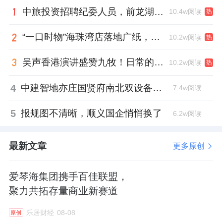
中旅投资招聘纪委人员，前龙湖副总裁胡若翔掌舵
10.4w阅读
热
“一口时物”海珠湾店落地广纸，越秀地产以“新鲜现制”商业新场景打造社区高品质生活
10.2w阅读
热
吴声香港演讲盛赞九牧！日常的小锚点变成科技突破点！
10.2w阅读
热
4
中建智地亦庄国贤府南北双设备平台，得房率创区域新高
7.4w阅读
5
报规图不清晰，顺义国企悄悄换了
6.2w阅读
最新文章
更多原创
爱琴海集团携手百佳联盟，
聚力共拓存量商业新赛道
乐居财经
08-08
原创