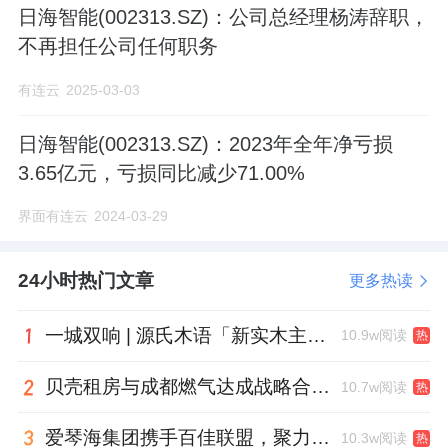
日海智能(002313.SZ)：公司总经理杨涛辞职，
不再担任公司任何职务
有连云
2025-03-03
日海智能(002313.SZ)：2023年全年净亏损
3.65亿元，亏损同比减少71.00%
界面有连云
2024-03-29
24小时热门文章
更多热读
一城双响 | 源氏木语「新实木主义——黑标生活提案」发布会落地天津，黑标旗舰店盛大启幕
10.9w阅读
热
贝壳租房与成都燃气达成战略合作 打通安全巡检“最后一米”
10.7w阅读
热
爱琴海集团携手百佳联盟，聚力共拓存量商业新赛道
10.3w阅读
热