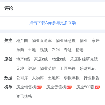
评论
点击下载App参与更多互动
关注
地产圈
物业直通车
物业满意度
物业
家居
乐商
土地
视频
7*24
专题
精选
原创
地产k线
家居k线
物业k线
乐居财经研究院
见地
进深
物业英雄
工匠先锋
乐财札记
数据
公司库
人物库
土地库
季报年报
行业报告
榜单
房企销售榜
房企货值榜
房企500强
资讯热榜