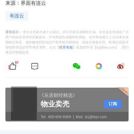
来源：界面有连云
有连云
重要提示：
本文仅代表作者个人观点，并不代表乐居财经立场。本文旨在为满足广大
用户的信息需求而采集提供，并非商业性或盈利性用途。任何单位或个人认为本文来
源标注有误，或涉嫌侵犯其知识产权等相关权利的，请提供身份证明、权属证明及详
细侵权情况证明等相关资料，点击【
联系客服
】或发邮件至【ljcj@leju.com】，我们
将及时审核处理。
87
《乐居财经精选》
物业卖壳
订阅
Tel:
400-606-6969
Mail:
ljcj@leju.com