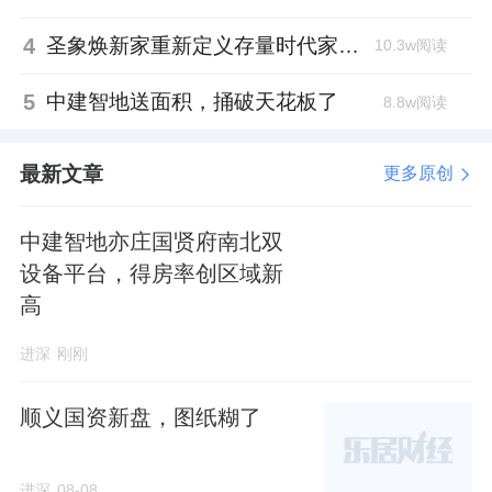
4
圣象焕新家重新定义存量时代家居升级逻辑，筑牢说换就换的底气！
10.3w阅读
5
中建智地送面积，捅破天花板了
8.8w阅读
最新文章
更多原创
中建智地亦庄国贤府南北双
设备平台，得房率创区域新
高
进深
刚刚
顺义国资新盘，图纸糊了
进深
08-08