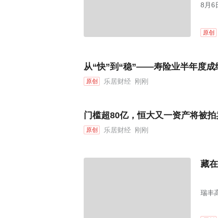
8月6
原创
从“快”到“稳”——寿险业半年度
乐居财经
刚刚
原创
门槛超80亿，恒大又一资产将被拍
乐居财经
刚刚
原创
藏在
瑞丰高