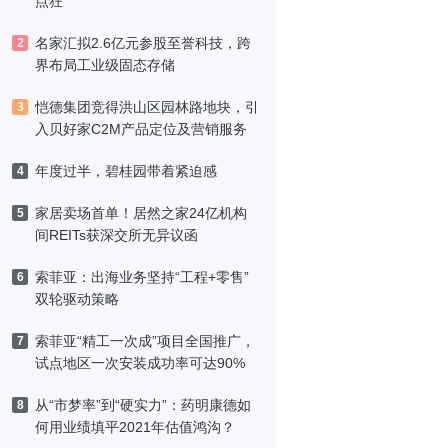
点狂
名家汇拟2.6亿元参股至誉科技，跨
2
界布局工业级固态存储
恺德集团竞得洪山区园林路地块，引
3
入贝好家C2M产品定位及营销服务
年度过半，碧桂园带着紧迫感
4
家居卖场首单！居然之家24亿机构
5
间REITs获深交所无异议函
索菲亚：出海业务坚持“工程+零售”
6
双轮驱动策略
索菲亚“精工一次成”项目全国推广，
7
试点地区一次安装成功率可达90%
从“市梦率”到“硬实力”：药明康德如
8
何用业绩填平2021年估值鸿沟？