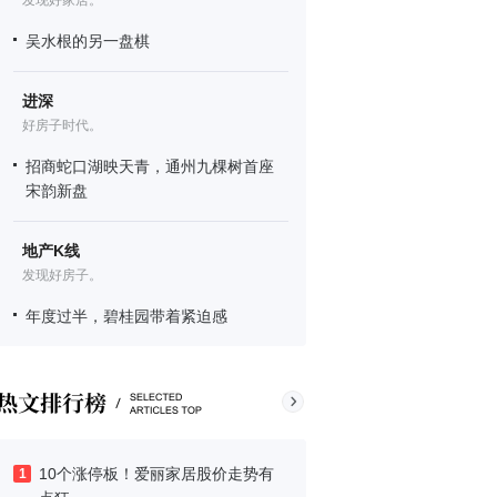
发现好家居。
吴水根的另一盘棋
进深
好房子时代。
招商蛇口湖映天青，通州九棵树首座
宋韵新盘
地产K线
发现好房子。
年度过半，碧桂园带着紧迫感
10个涨停板！爱丽家居股价走势有
1