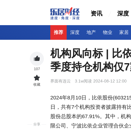
资讯
深度
推荐
深度
地产
物业
家居
机构风向标 | 比依股
季度持仓机构仅7
107
界面有连云
3.1w阅读
2024-08-12 12:00
收藏
2024年8月10日，比依股份(6032
日，共有7个机构投资者披露持有比
股份总股本的67.91%。其中，
分享
限公司、宁波比依企业管理合伙企业