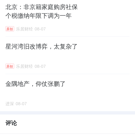
北京：非京籍家庭购房社保
个税缴纳年限下调为一年
乐居财经
08-07
原创
星河湾旧改博弈，太复杂了
乐居财经
08-07
原创
金隅地产，仰仗张鹏了
进深
08-07
评论