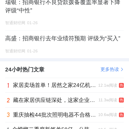
瑞银：招商银行不良贷款拨备覆盖率显著下降
评级“中性”
智通财经网
01-26
高盛：招商银行去年业绩符预期 评级为“买入”
智通财经网
01-26
24小时热门文章
更多热读
家居卖场首单！居然之家24亿机构间REITs获深交所无异议函
12.1w阅读
热
藏在家居供应链深处，这家企业正在悄悄转型
11.3w阅读
热
重庆抽检44批次照明电器不合格，木林森全资子公司被点名
10.6w阅读
热