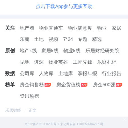
点击下载App参与更多互动
关注
地产圈
物业直通车
物业满意度
物业
家居
乐商
土地
视频
7*24
专题
精选
原创
地产k线
家居k线
物业k线
乐居财经研究院
见地
进深
物业英雄
工匠先锋
乐财札记
数据
公司库
人物库
土地库
季报年报
行业报告
榜单
房企销售榜
房企货值榜
房企500强
资讯热榜
乐居财经
正文
京ICP备2021030296号-2 京公网安备 11010502047973号