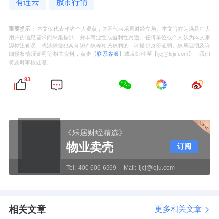
有连云
股市行情
重要提示：
本文仅代表作者个人观点，并不代表乐居财经立场。本文旨在为满足广大
用户的信息需求而采集提供，并非商业性或盈利性用途。任何单位或个人认为本文来
源标注有误，或涉嫌侵犯其知识产权等相关权利的，请提供身份证明、权属证明及详
细侵权情况证明等相关资料，点击【
联系客服
】或发邮件至【ljcj@leju.com】，我们
将及时审核处理。
93
《乐居财经精选》
物业卖壳
订阅
Tel:
400-606-6969
Mail:
ljcj@leju.com
相关文章
更多相关文章