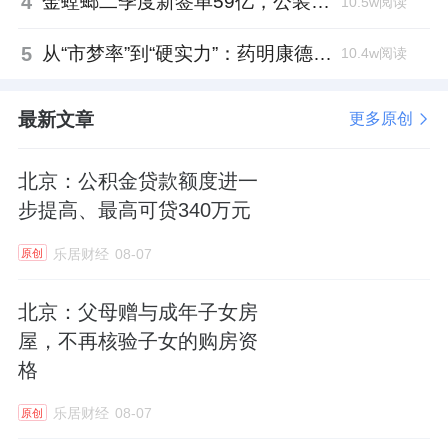
4
金螳螂二季度新签单59亿，公装业务贡献逾八成
10.5w阅读
5
从“市梦率”到“硬实力”：药明康德如何用业绩填平2021年估值鸿沟？
10.4w阅读
最新文章
更多原创
北京：公积金贷款额度进一
步提高、最高可贷340万元
乐居财经
08-07
原创
北京：父母赠与成年子女房
屋，不再核验子女的购房资
格
乐居财经
08-07
原创