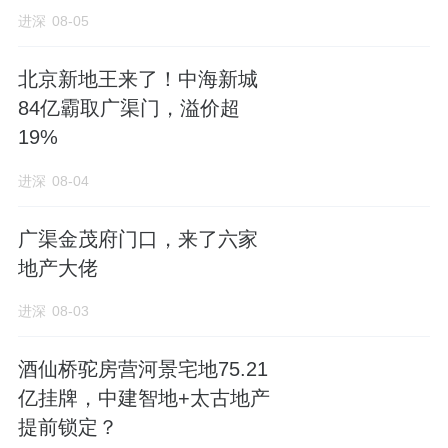
进深
08-05
地产开发持续下行的大环境之下，美的置业的
轻资产业务表现出逆势增长的姿态，持续为其
北京新地王来了！中海新城
贡献业绩。2024上半年，该集团的物业管理服
84亿霸取广渠门，溢价超
务收入8.4亿元，较2023年同期上升15.9%。在
19%
商业物业投资及运营板块，美的置业实现营收
进深
08-04
入1.89亿元，同比增长更达到32.4%。
广渠金茂府门口，来了六家
中期业绩报告显示，2024上半年，旗下
美置服
地产大佬
务
合约面积9218万平方米，在管面积6989万平
方米。美置服务管理业态已延伸至产业园区、
进深
08-03
医疗康养等领域。6月末，美置服务在管产业园
酒仙桥驼房营河景宅地75.21
区45个，面积721万平方米。于4月底，其正式
亿挂牌，中建智地+太古地产
进驻服务控股股东旗下的和佑医院、和泰养老
提前锁定？
中心。