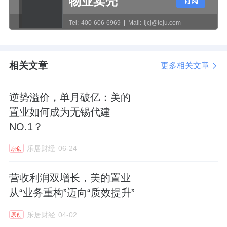
物业卖壳
订阅
是新的团队，对地产这个行业依然保持着信
Tel:
400-606-6969
Mail:
ljcj@leju.com
心，只不过应对这个特殊的阶段，我们肯定不
能用过去常规的应对方案去过渡过这个危机，
所以我们采用了一个非常规的特殊的重组方
相关文章
更多相关文章
案。”
逆势溢价，单月破亿：美的
其进一步介绍，我们保留了“3990”这个重要的
置业如何成为无锡代建
上市主体，它除了维持现有的这些物业管理空
NO.1？
间服务以外，整个团队依然是保持着对开发业
乐居财经
06-24
原创
务整个全链条的操作和操盘。当我们的开发业
务处从上市这一块剥离出来之后，也是为了能
营收利润双增长，美的置业
够更好、更灵活地运用好股东的优质资源，去
从“业务重构”迈向“质效提升”
应对这个周期。
乐居财经
04-02
原创