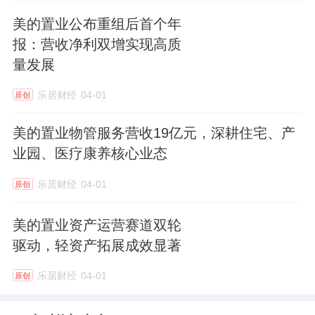
最后，他说：“我们也相信透过这样的操作，那
美的置业公布重组后首个年
么美的置业的开发业务最终有一天还会回到我
报：营收净利双增实现高质
们的这个舞台上来。”
量发展
一直以来，得益于美的系的实业基因，美的置
乐居财经
04-01
原创
业一直保持着较为稳健的经营策略。数据显
美的置业物管服务营收19亿元，深耕住宅、产
示，该公司一年内到期有息负债90.8亿元，月
业园、医疗康养核心业态
均还债仅7.6亿元。而报告期内，该公司现金总
乐居财经
04-01
量135亿元，偿债压力较小。
原创
三道红线保持绿档的同时，美的置业的融资成
美的置业资产运营赛道双轮
驱动，轻资产拓展成效显著
本还在持续下降。2024年半年度，其累计发行
三期共计41.4亿元中期票据，融资渠道保持通
乐居财经
04-01
原创
畅。同时，加权融资成本较上期下降15BP至