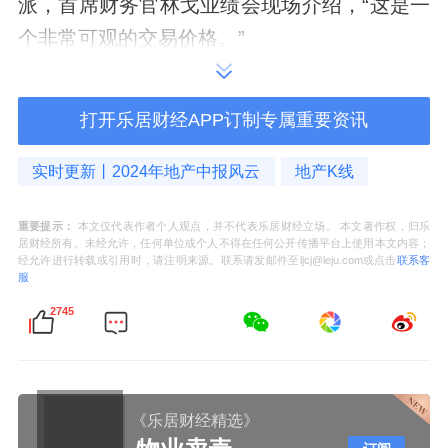
派，首席财务官林戈业绩会现场介绍，“这是一
个非常可观的交易价格。”
房地产的调整和出清仍在继续，为了渡过眼下
打开乐居财经APP订制专属重要资讯
的时局，地产企业们使出浑身解数。
实时更新丨2024年地产中报风云
地产K线
此前，出售旗下资产套现、引入合作方等都成
为开发商的主要方式。如此背景下，美的置业
重要提示：
本文仅代表作者个人观点，并不代表乐居财经立场。 本文著作权，归乐
控股股东却反向“私有化”上市平台的开发重资
居财经所有。未经允许，任何单位或个人不得在任何公开传播平台上使用本文内容；
经允许进行转载或引用时，请注明来源。联系请发邮件至ljcj@leju.com或点击
联系客
产业务，确实让人投以不解的目光。
服
2745
林戈对此也有一番解释。
其称，现在整个行业还处于转型的初期以及交
织期，可以说是非常困难，但困难，并不等于
《乐居财经精选》
说我们放弃了这个行业。“其实无论是大股东还