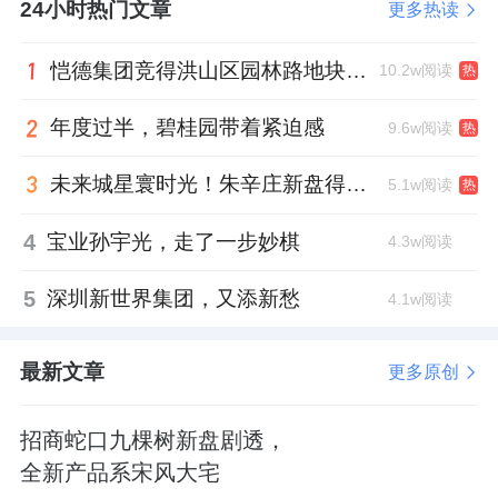
4.54%。
24小时热门文章
更多热读
通畅的外部融资及内部经营，很大程度保证了
恺德集团竞得洪山区园林路地块，引入贝好家C2M产品定位及营销服务
10.2w阅读
热
旗下项目的高质量交付。2024年上半年，美的
年度过半，碧桂园带着紧迫感
9.6w阅读
热
置业如期交付超2.6万套，其中34个批次实现提
前交付。而在下半年，其预计还要再交付2.8万
未来城星寰时光！朱辛庄新盘得房率创新高
5.1w阅读
热
套。
4
宝业孙宇光，走了一步妙棋
4.3w阅读
未来营收复合增长不低于
25%
5
深圳新世界集团，又添新愁
4.1w阅读
如重组顺利完成，美的置业将构建“开发代建
+物管服务+资产运营+房地产科技”的业务模
最新文章
更多原创
式，业务实质并未发生改变，且将更聚焦于民
生实业，以低杠杆、轻资产的方式继续深耕房
招商蛇口九棵树新盘剧透，
地产开发全价值链，积极探索房地产新模式。
全新产品系宋风大宅