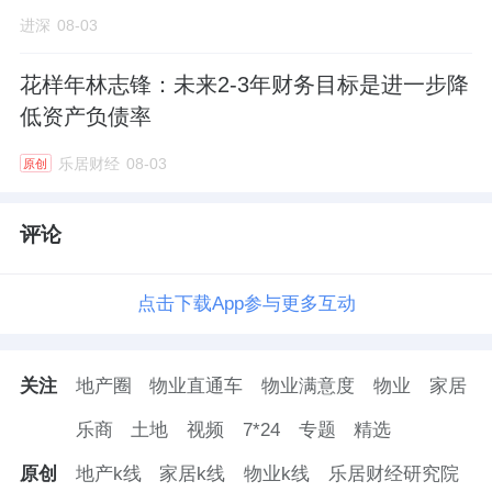
进深
08-03
美置商业则覆盖城市综合体、特色商业街区、
花样年林志锋：未来2-3年财务目标是进一步降
社区邻里商业、长租公寓等业态，构建了悦然
低资产负债率
广场、悦然时光、悦然里、悦然寓四大产品
线。截至报告期末，该集团运营项目13座，其
乐居财经
08-03
原创
中，在营商场10座，长租公寓3座，运营面积
超70万平方米。
评论
另外，在房地产科技方面，目前，旗下睿住发
点击下载App参与更多互动
展已在佛山、惠州、江门布局3座产业园，且成
功取得ISO三体系、香港QSPSC、香港5S等认
关注
地产圈
物业直通车
物业满意度
物业
家居
证，年产能达15万立方米。至上半年末，睿住
乐商
土地
视频
7*24
专题
精选
发展实现年内签约3.2亿元，其中港澳业务报告
期内已实现签约1.3亿元。各业务板块仍在快速
原创
地产k线
家居k线
物业k线
乐居财经研究院