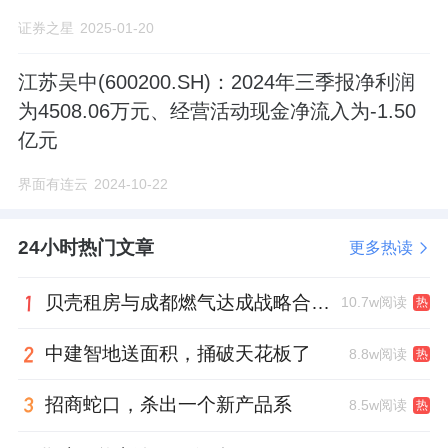
证券之星
2025-01-20
江苏吴中(600200.SH)：2024年三季报净利润
为4508.06万元、经营活动现金净流入为-1.50
亿元
界面有连云
2024-10-22
24小时热门文章
更多热读
贝壳租房与成都燃气达成战略合作 打通安全巡检“最后一米”
10.7w阅读
热
中建智地送面积，捅破天花板了
8.8w阅读
热
招商蛇口，杀出一个新产品系
8.5w阅读
热