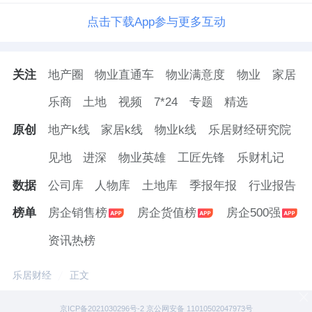
点击下载App参与更多互动
关注
地产圈
物业直通车
物业满意度
物业
家居
乐商
土地
视频
7*24
专题
精选
原创
地产k线
家居k线
物业k线
乐居财经研究院
见地
进深
物业英雄
工匠先锋
乐财札记
数据
公司库
人物库
土地库
季报年报
行业报告
榜单
房企销售榜
房企货值榜
房企500强
资讯热榜
乐居财经
正文
京ICP备2021030296号-2 京公网安备 11010502047973号