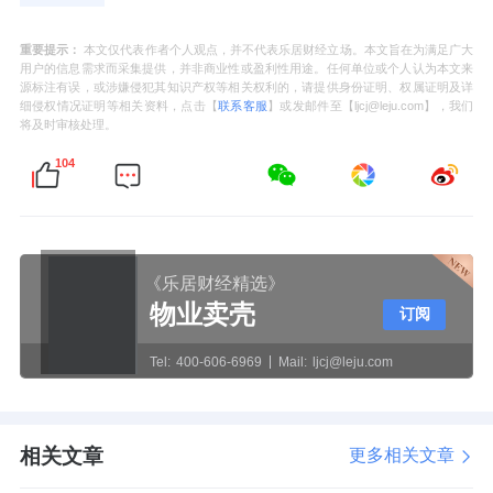
重要提示：
本文仅代表作者个人观点，并不代表乐居财经立场。本文旨在为满足广大
用户的信息需求而采集提供，并非商业性或盈利性用途。任何单位或个人认为本文来
源标注有误，或涉嫌侵犯其知识产权等相关权利的，请提供身份证明、权属证明及详
细侵权情况证明等相关资料，点击【
联系客服
】或发邮件至【ljcj@leju.com】，我们
将及时审核处理。
104
《乐居财经精选》
物业卖壳
订阅
Tel:
400-606-6969
Mail:
ljcj@leju.com
相关文章
更多相关文章