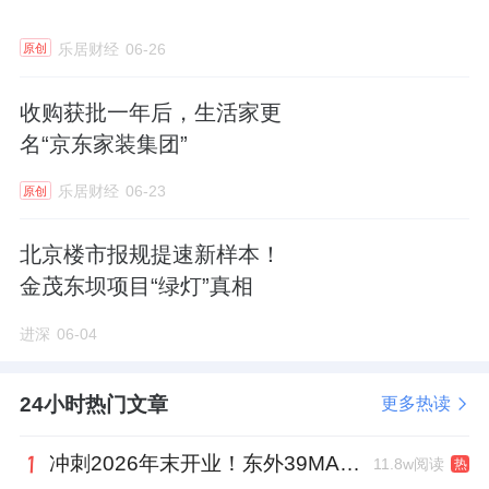
射剂领域的全覆盖，正不断拓展市场版图。依
托“医美”+“医药”双轮驱动，公司正加速构建可
乐居财经
06-26
原创
持续发展的核心竞争力。(本文首发证券之星，
收购获批一年后，生活家更
作者|吴凡)
名“京东家装集团”
来源：证券之星
乐居财经
06-23
原创
北京楼市报规提速新样本！
金茂东坝项目“绿灯”真相
进深
06-04
24小时热门文章
更多热读
冲刺2026年末开业！东外39MALL全球招商启幕，重构东直门商圈格局
11.8w阅读
热