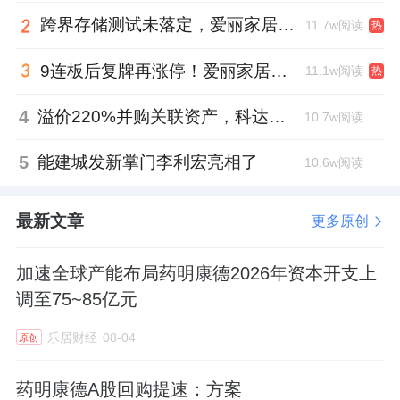
跨界存储测试未落定，爱丽家居复牌前自揭多重风险
11.7w阅读
热
9连板后复牌再涨停！爱丽家居市盈率318倍，跨界收购案尚未落地
11.1w阅读
热
4
溢价220%并购关联资产，科达制造近75亿元重组被否
10.7w阅读
5
能建城发新掌门李利宏亮相了
10.6w阅读
最新文章
更多原创
加速全球产能布局药明康德2026年资本开支上
调至75~85亿元
乐居财经
08-04
原创
药明康德A股回购提速：方案