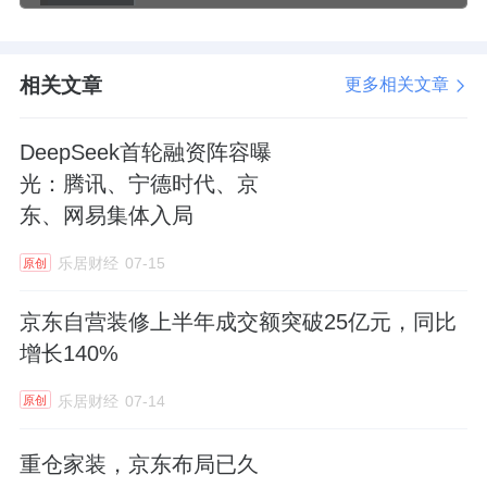
来新进展：东万生物已完成重组I型人胶原蛋白
原料的主文档备案，此次原料备案有望加速公
相关文章
更多相关文章
司在研的支撑性重组I型人胶原蛋白植入剂的申
报流程，加快产品上市时间。
DeepSeek首轮融资阵容曝
光：腾讯、宁德时代、京
自主研发方面，江苏吴中依托吴中医药在药品
东、网易集体入局
领域的研发优势，报告期内向国家药监局递交
利丙双卡因乳膏的上市申请，并积极推动重组
乐居财经
07-15
原创
胶原蛋白冻干纤维、重组胶原蛋白植入剂、去
京东自营装修上半年成交额突破25亿元，同比
氧胆酸注射液的临床前研发工作。
增长140%
整体来看，目前江苏吴中已拥有童颜针、重组
乐居财经
07-14
原创
类胶原蛋白、透明质酸钠-多聚脱氧核糖核苷酸
重仓家装，京东布局已久
(PDRN)等多个品类，基本实现医美再生抗衰注