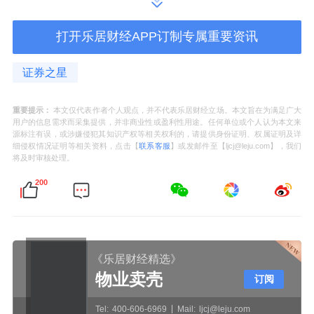
代理权方面，除拥有童颜针的国内独家代理权
打开乐居财经APP订制专属重要资讯
外，公司还拥有韩国医美企业Humedix最新玻
尿酸产品的中国区独家代理权益。
方正证券
在
证券之星
其研报中认为，2025年底预计代理的HARA玻
尿酸(艾莉薇升级产品)上市，表麻也预计获
重要提示：
本文仅代表作者个人观点，并不代表乐居财经立场。本文旨在为满足广大
用户的信息需求而采集提供，并非商业性或盈利性用途。任何单位或个人认为本文来
批。此外，2024年6月，江苏吴中通过投资入
源标注有误，或涉嫌侵犯其知识产权等相关权利的，请提供身份证明、权属证明及详
细侵权情况证明等相关资料，点击【
联系客服
】或发邮件至【ljcj@leju.com】，我们
股丽徕科技，取得了“PDRN”复合溶液产品的独
将及时审核处理。
家权益，截至报告期末，该PDRN复合溶液产
200
品已结束临床试验入组，有望加强公司在再生
医美领域的战略布局。
《乐居财经精选》
而在更早前的2023年，江苏吴中还取得南
京东
物业卖壳
订阅
万重组人胶原蛋白原料在合作领域内的独家经
销权与独家开发权，报告期内该医美项目亦迎
Tel:
400-606-6969
Mail:
ljcj@leju.com