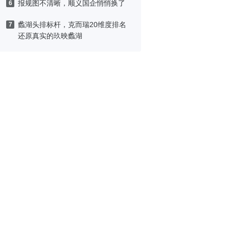
报规图不清晰，顺义国企悄悄换了
6
蠡湖头排标杆，克而瑞20维度排名
7
还原真实的玖映蠡湖