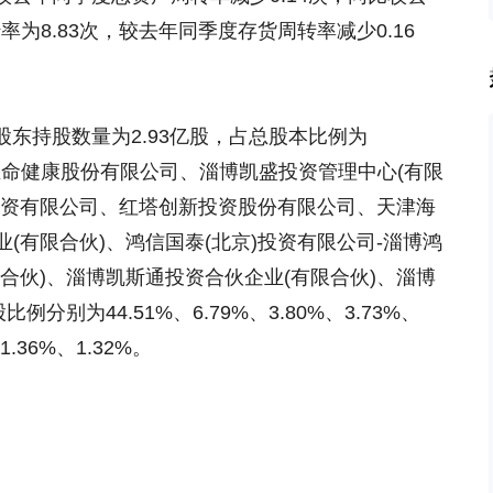
率为8.83次，较去年同季度存货周转率减少0.16
股东持股数量为2.93亿股，占总股本比例为
邦生命健康股份有限公司、淄博凯盛投资管理中心(有限
投资有限公司、红塔创新投资股份有限公司、天津海
(有限合伙)、鸿信国泰(北京)投资有限公司-淄博鸿
合伙)、淄博凯斯通投资合伙企业(有限合伙)、淄博
分别为44.51%、6.79%、3.80%、3.73%、
1.36%、1.32%。