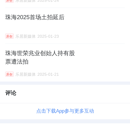
乐居新媒体
2025-01-24
原创
曾规划建珠海最大城市综合体
珠海2025首场土拍延后
根据规划，心海州是集住宅、商务、商业为一
体的大型综合体项目。
乐居新媒体
2025-01-23
原创
效果图
珠海世荣兆业创始人持有股
票遭法拍
有45栋近100米的高层住宅，2栋5A级写字楼、
乐居新媒体
2025-01-21
原创
大型商业形态以及1栋高达167.8米的超白金五
星级
大酒店
。
评论
令人遗憾的是，随着心海州问题频发，以及开
点击下载App参与更多互动
发商宣告破产，所有的宏大规划都成了“泡
沫”。