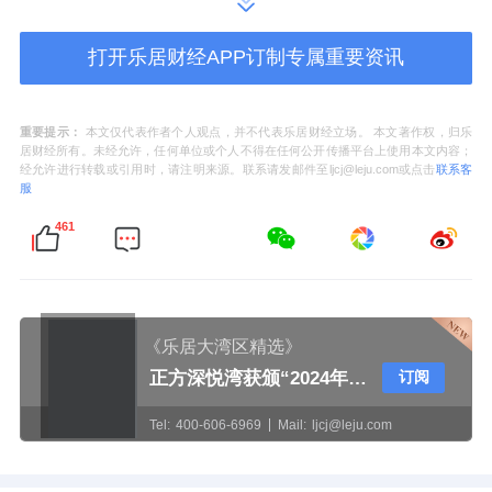
中心合计48套集中商业。
打开乐居财经APP订制专属重要资讯
心海州中央商务中心
重要提示：
本文仅代表作者个人观点，并不代表乐居财经立场。 本文著作权，归乐
居财经所有。未经允许，任何单位或个人不得在任何公开传播平台上使用本文内容；
而这48套集中商业资产起拍总价约为2.73亿
经允许进行转载或引用时，请注明来源。联系请发邮件至ljcj@leju.com或点击
联系客
服
元，也下调了约1.54亿元。
461
该商务中心首层由商业、地下车库车道、楼上
办公首层大堂等组成，2-5层为商业，另设办公
《乐居大湾区精选》
用垂直电梯、人行消防楼梯间、配套管理办公
正方深悦湾获颁“2024年珠中江澳高质量建筑示范项目”奖牌
订阅
室、管井、库房、空调机房、洗手间等公共配
Tel:
400-606-6969
Mail:
ljcj@leju.com
套设施。