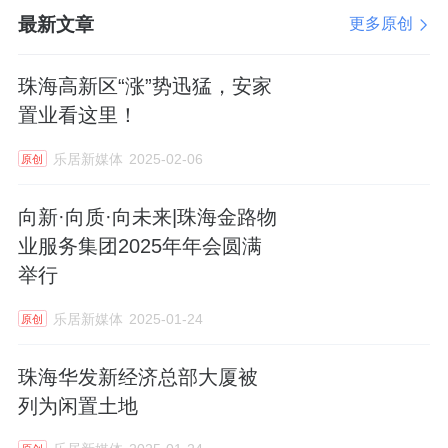
据了解，除首层销售中心外，其余商场区域空
最新文章
更多原创
置至今，内部为毛坯状态。
珠海高新区“涨”势迅猛，安家
置业看这里！
乐居新媒体
2025-02-06
原创
值得注意的是，拍卖标的存在抵押、查封的情
况。
向新·向质·向未来|珠海金路物
业服务集团2025年年会圆满
拍卖标的抵押权人为华融华侨资产管理有限公
举行
司，且已被珠海市中级人民法院等多家法院轮
番查封。
乐居新媒体
2025-01-24
原创
另外，拍卖成交后，管理人不负责清场，由买
珠海华发新经济总部大厦被
受人自行清场。
列为闲置土地