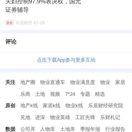
夫妇控制97.9%表决权，国元
证券辅导
乐居财经
07-29
原创
评论
点击下载App参与更多互动
关注
地产圈
物业直通车
物业满意度
物业
家居
乐商
土地
视频
7*24
专题
精选
原创
地产k线
家居k线
物业k线
乐居财经研究院
见地
进深
物业英雄
工匠先锋
乐财札记
数据
公司库
人物库
土地库
季报年报
行业报告