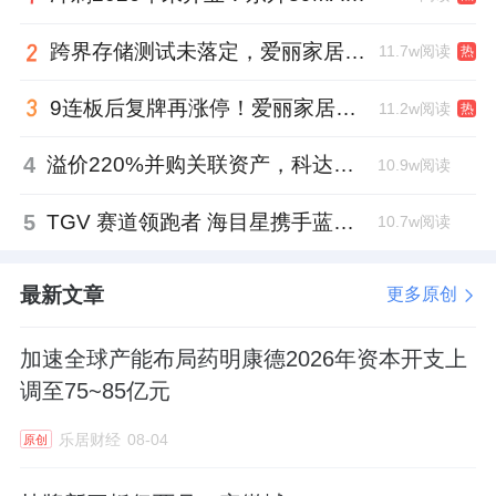
跨界存储测试未落定，爱丽家居复牌前自揭多重风险
11.7w阅读
热
9连板后复牌再涨停！爱丽家居市盈率318倍，跨界收购案尚未落地
11.2w阅读
热
4
溢价220%并购关联资产，科达制造近75亿元重组被否
10.9w阅读
5
TGV 赛道领跑者 海目星携手蓝思科技掘金先进封装
10.7w阅读
最新文章
更多原创
加速全球产能布局药明康德2026年资本开支上
调至75~85亿元
乐居财经
08-04
原创