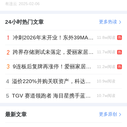
有连云
2025-02-06
24小时热门文章
更多热读
冲刺2026年末开业！东外39MALL全球招商启幕，重构东直门商圈格局
11.8w阅读
热
跨界存储测试未落定，爱丽家居复牌前自揭多重风险
11.7w阅读
热
9连板后复牌再涨停！爱丽家居市盈率318倍，跨界收购案尚未落地
11.2w阅读
热
4
溢价220%并购关联资产，科达制造近75亿元重组被否
10.9w阅读
5
TGV 赛道领跑者 海目星携手蓝思科技掘金先进封装
10.7w阅读
最新文章
更多原创