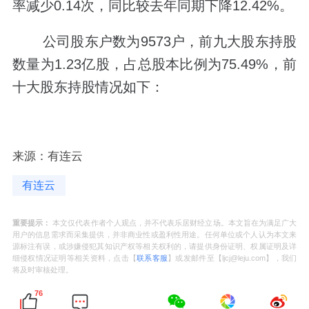
率减少0.14次，同比较去年同期下降12.42%。
公司股东户数为9573户，前九大股东持股
数量为1.23亿股，占总股本比例为75.49%，前
十大股东持股情况如下：
来源：有连云
有连云
重要提示：
本文仅代表作者个人观点，并不代表乐居财经立场。本文旨在为满足广大
用户的信息需求而采集提供，并非商业性或盈利性用途。任何单位或个人认为本文来
源标注有误，或涉嫌侵犯其知识产权等相关权利的，请提供身份证明、权属证明及详
细侵权情况证明等相关资料，点击【
联系客服
】或发邮件至【ljcj@leju.com】，我们
将及时审核处理。
76