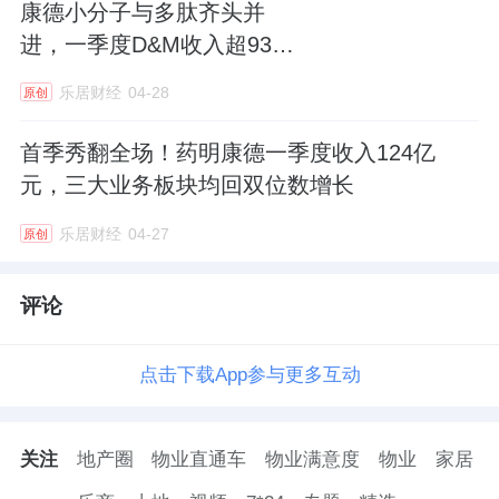
康德小分子与多肽齐头并
进，一季度D&M收入超93亿
元
乐居财经
04-28
原创
首季秀翻全场！药明康德一季度收入124亿
元，三大业务板块均回双位数增长
乐居财经
04-27
原创
评论
点击下载App参与更多互动
关注
地产圈
物业直通车
物业满意度
物业
家居