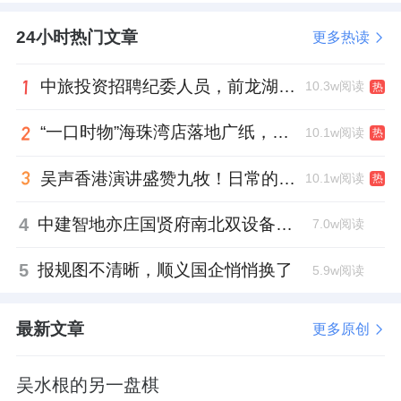
24小时热门文章
更多热读
中旅投资招聘纪委人员，前龙湖副总裁胡若翔掌舵
10.3w阅读
热
“一口时物”海珠湾店落地广纸，越秀地产以“新鲜现制”商业新场景打造社区高品质生活
10.1w阅读
热
吴声香港演讲盛赞九牧！日常的小锚点变成科技突破点！
10.1w阅读
热
4
中建智地亦庄国贤府南北双设备平台，得房率创区域新高
7.0w阅读
5
报规图不清晰，顺义国企悄悄换了
5.9w阅读
最新文章
更多原创
吴水根的另一盘棋