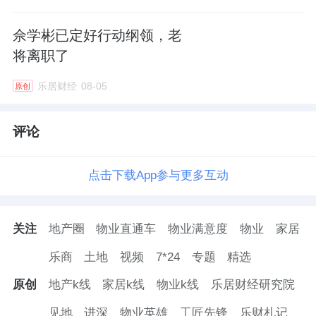
佘学彬已定好行动纲领，老
将离职了
乐居财经
08-05
原创
评论
点击下载App参与更多互动
关注
地产圈
物业直通车
物业满意度
物业
家居
乐商
土地
视频
7*24
专题
精选
原创
地产k线
家居k线
物业k线
乐居财经研究院
见地
进深
物业英雄
工匠先锋
乐财札记