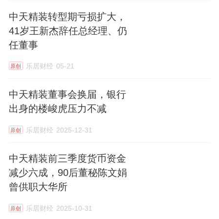
股东的净利润为亏损3.5亿元至亏损4.5亿元，
中天精装转型期亏损扩大，
同比由盈转亏；扣除非经常性损益后的净利润
41岁王新杰辞任总经理、仍
为亏损3.4亿元至亏损4.4亿元，上年同期为亏
任董事
损1230.79万元。
乐居财经
05-21
原创
对于业绩下滑的原因，中天精装表示是由于对
中天精装董事会换届，银行
存在减值迹象的资产计提了减值准备；为防范
出身的楼峻虎压力不减
回款风险，主动收缩业务规模；毛利率下滑以
乐居财经
2025-12-31
原创
及对员工离职补偿的一次性支出费用增加导致
管理费用增加等多方面因素影响。
中天精装前三季度货币资金
减少六成，90后董秘陈文娟
曾供职大华所
乐居财经
2025-10-31
原创