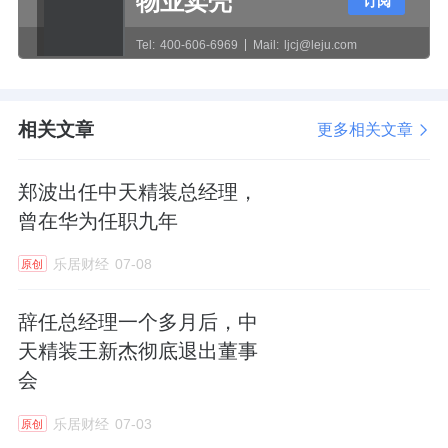
物业卖壳
订阅
限公司，参与FC-BGA（ABF）高端载板的生
Tel:
400-606-6969
Mail:
ljcj@leju.com
产和销售，产品主要应用于高算力芯片的封
装。
相关文章
更多相关文章
据了解，科睿斯半导体一期项目2024年9月底
封顶，预计2025年7月投产。中天精装未来还
郑波出任中天精装总经理，
计划将科睿斯剩余股权逐步并入上市公司体
曾在华为任职九年
内，实现半导体资产的全面注入。不过，需要
注意的是，科睿斯尚在建设中，一期项目虽已
乐居财经
07-08
原创
封顶但尚未开始生产经营。因此，该投资对公
辞任总经理一个多月后，中
司未来财务状况的具体影响尚待观察。
天精装王新杰彻底退出董事
会
在业绩方面，中天精装日前披露的业绩预告显
示，公司预计2024年全年实现归属于上市公司
乐居财经
07-03
原创