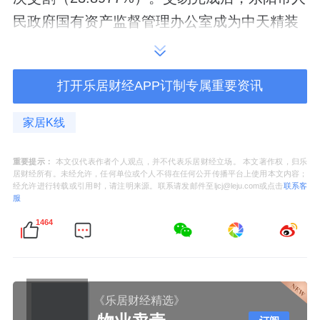
民政府国有资产监督管理办公室成为中天精装
的实际控制人。
值得一说的是，重组成功后的中天精装，在业
打开乐居财经APP订制专属重要资讯
务布局上动作频频。2024年12月，其曾以1元
家居K线
价格收购元榕建设持有的顺瑜建筑100%股权，
并增资至3000万元。顺瑜建筑持有建筑装修装
重要提示：
本文仅代表作者个人观点，并不代表乐居财经立场。 本文著作权，归乐
饰工程专业承包一级资质证书，此次收购有助
居财经所有。未经允许，任何单位或个人不得在任何公开传播平台上使用本文内容；
经允许进行转载或引用时，请注明来源。联系请发邮件至ljcj@leju.com或点击
联系客
于中天精装在建筑装饰领域承接更多高要求项
服
目。
1464
除此之外，中天精装还积极布局半导体新业
务。如自去年7月以来，中天精装通过全资子公
《乐居财经精选》
司中天精艺投资科睿斯半导体科技（东阳）有