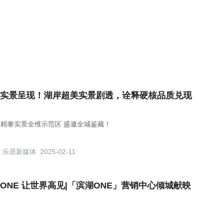
实景呈现！湖岸超美实景剧透，诠释硬核品质兑现
块精奢实景全维示范区 盛邀全城鉴藏！
乐居新媒体
2025-02-11
EONE 让世界高见|「滨湖ONE」营销中心倾城献映