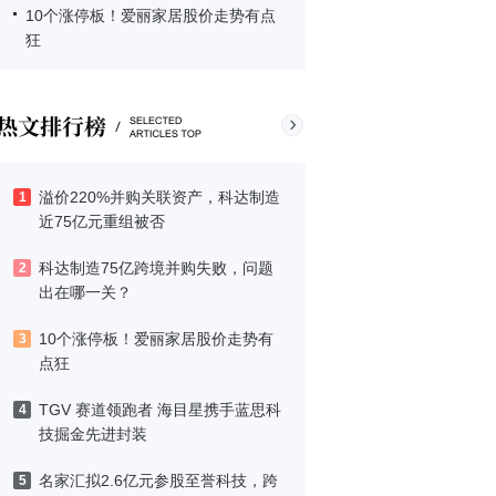
10个涨停板！爱丽家居股价走势有点
狂
溢价220%并购关联资产，科达制造
1
近75亿元重组被否
科达制造75亿跨境并购失败，问题
2
出在哪一关？
10个涨停板！爱丽家居股价走势有
3
点狂
TGV 赛道领跑者 海目星携手蓝思科
4
技掘金先进封装
名家汇拟2.6亿元参股至誉科技，跨
5