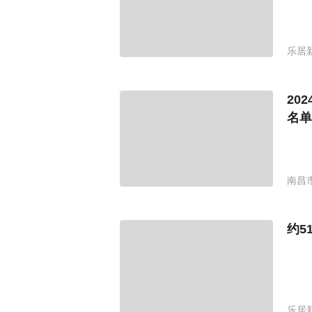
乐居
20
名单
南昌
约5
乐居