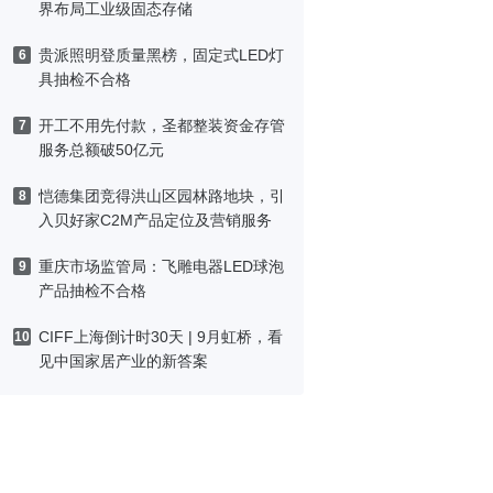
界布局工业级固态存储
贵派照明登质量黑榜，固定式LED灯
6
具抽检不合格
开工不用先付款，圣都整装资金存管
7
服务总额破50亿元
恺德集团竞得洪山区园林路地块，引
8
入贝好家C2M产品定位及营销服务
重庆市场监管局：飞雕电器LED球泡
9
产品抽检不合格
CIFF上海倒计时30天 | 9月虹桥，看
10
见中国家居产业的新答案