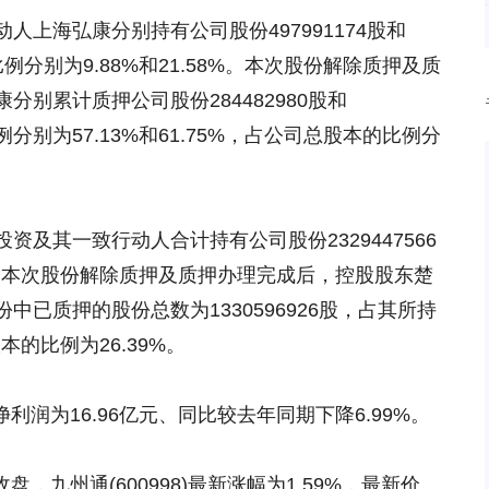
上海弘康分别持有公司股份497991174股和
比例分别为9.88%和21.58%。本次股份解除质押及质
别累计质押公司股份284482980股和
例分别为57.13%和61.75%，占公司总股本的比例分
及其一致行动人合计持有公司股份2329447566
%。本次股份解除质押及质押办理完成后，控股股东楚
已质押的股份总数为1330596926股，占其所持
本的比例为26.39%。
季报净利润为16.96亿元、同比较去年同期下降6.99%。
收盘，九州通(600998)最新涨幅为1.59%，最新价