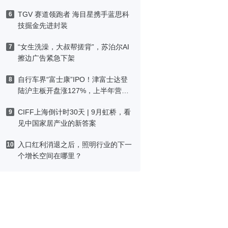
TGV 赛道领跑者 海目星携手蓝思科
6
技掘金先进封装
“女生洗澡，大叔帮搓背”，苏泊尔AI
7
擦边广告紧急下架
自行车界“富士康”IPO！津富士达登
8
陆沪主板开盘涨127%，上半年营收
预增最高26%
CIFF上海倒计时30天 | 9月虹桥，看
9
见中国家居产业的新答案
入口红利消退之后，照明行业的下一
10
个增长空间在哪里？