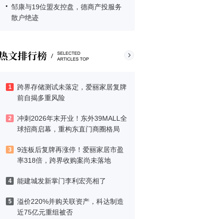
邹康与19位盟友控盘，德商产投服务
散户绝迹
跨界存储测试未落定，爱丽家居复牌
1
前自揭多重风险
冲刺2026年末开业！东外39MALL全
2
球招商启幕，重构东直门商圈格局
9连板后复牌再涨停！爱丽家居市盈
3
率318倍，跨界收购案尚未落地
能建城发新掌门李利宏亮相了
4
溢价220%并购关联资产，科达制造
5
近75亿元重组被否